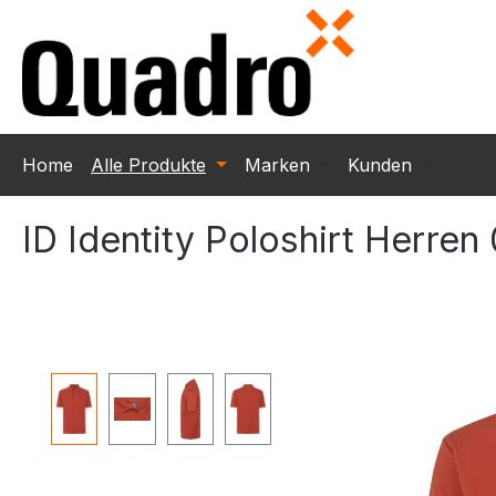
m Hauptinhalt springen
Zur Suche springen
Zur Hauptnavigation springen
Home
Alle Produkte
Marken
Kunden
ID Identity Poloshirt Herren
Bildergalerie überspringen