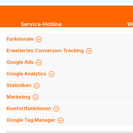
Service-Hotline
W
Unterstützung und Beratung unter:
Bl
Funktionale
Te
Support anfragen
Erweitertes Conversion Tracking
Mi
Mo-Do 8:00 Uhr - 17:00 Uhr,
Fi
Google Ads
Fr 8:00 Uhr - 14:00 Uhr
We
Google Analytics
We
Be
Oder über unser
Kontaktformular
.
Statistiken
Qu
Marketing
Mi
Komfortfunktionen
Na
Google Tag Manager