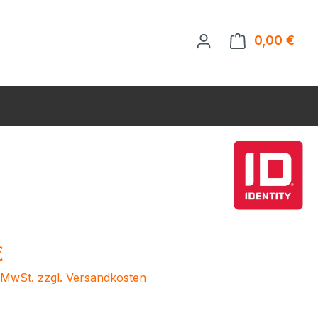
0,00 €
Ware
eis:
€
. MwSt. zzgl. Versandkosten
ählen