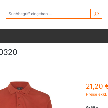
 0320
Regulärer Pr
21,20 
Preise exkl
ausw
Größe