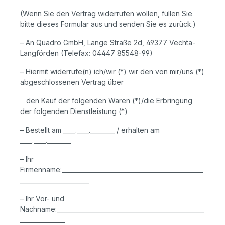
(Wenn Sie den Vertrag widerrufen wollen, füllen Sie
bitte dieses Formular aus und senden Sie es zurück.)
– An Quadro GmbH, Lange Straße 2d, 49377 Vechta-
Langförden (Telefax: 04447 85548-99)
– Hiermit widerrufe(n) ich/wir (*) wir den von mir/uns (*)
abgeschlossenen Vertrag über
den Kauf der folgenden Waren (*)/die Erbringung
der folgenden Dienstleistung (*)
– Bestellt am ____.____.________ / erhalten am
____.____.________
– Ihr
Firmenname:
_______________________________________________
_______________________
– Ihr Vor- und
Nachname:
_________________________________________________
_______________