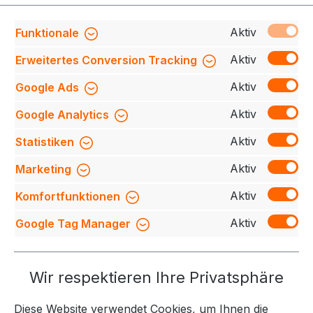
– Ihre
Aktiv
Funktionale
Anschrift:
___________________________________________________
_____________________
Aktiv
Erweitertes Conversion Tracking
– Datum: ____.____.________
Aktiv
Google Ads
– Unterschrift:
Aktiv
Google Analytics
_______________________________________________________ (ggf.
Firmenstempel)
Aktiv
Statistiken
(*) Unzutreffendes streichen.
Aktiv
Marketing
Aktiv
Komfortfunktionen
Aktiv
Google Tag Manager
Service-Hotline
Wir respektieren Ihre Privatsphäre
Weitere Themen
Diese Website verwendet Cookies, um Ihnen die
Informationen
Kontakt