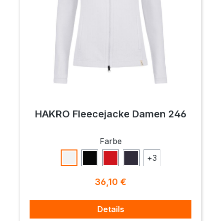
HAKRO Fleecejacke Damen 246
auswählen
Farbe
+
3
Weiß
Schwarz
Rot
Anthrazit
Regulärer Preis:
36,10 €
Details