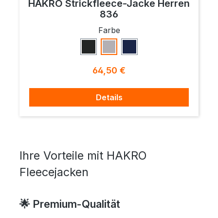
HAKRO Strickfleece-Jacke Herren
836
auswählen
Farbe
Anthrazit Meliert
Grau Meliert
Marine Meliert
Regulärer Preis:
64,50 €
Details
Ihre Vorteile mit HAKRO
Fleecejacken
🌟 Premium-Qualität