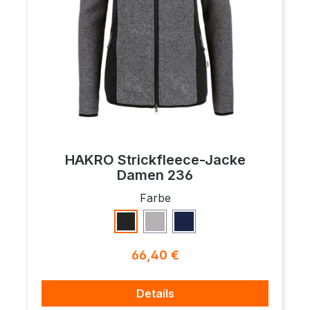
HAKRO Strickfleece-Jacke
Damen 236
auswählen
Farbe
Anthrazit Meliert
Grau Meliert
Marine Meliert
Regulärer Preis:
66,40 €
Details