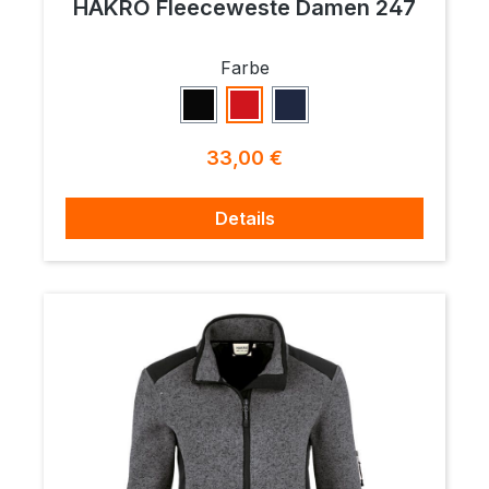
HAKRO Fleeceweste Damen 247
auswählen
Farbe
Schwarz
Rot
Tinte
Regulärer Preis:
33,00 €
Details