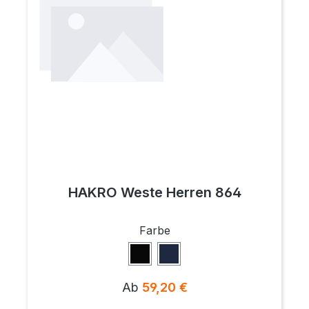
HAKRO Weste Herren 864
auswählen
Farbe
Schwarz
Tinte
Regulärer Preis:
Ab
59,20 €