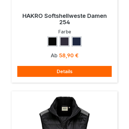
HAKRO Softshellweste Damen
254
auswählen
Farbe
Schwarz
Anthrazit
Tinte
Regulärer Preis:
Ab
58,90 €
Details