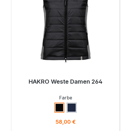
HAKRO Weste Damen 264
auswählen
Farbe
Schwarz
Tinte
Regulärer Preis:
58,00 €