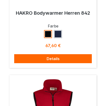
HAKRO Bodywarmer Herren 842
auswählen
Farbe
Schwarz
Tinte
Regulärer Preis:
67,60 €
Details