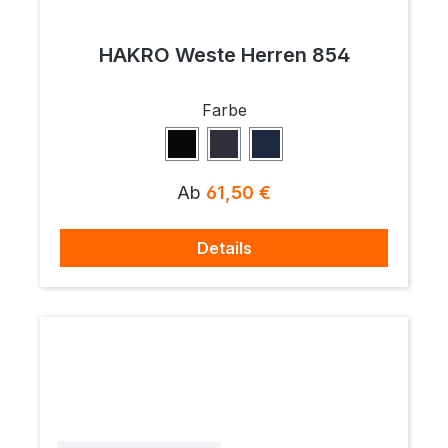
HAKRO Weste Herren 854
auswählen
Farbe
Schwarz
Anthrazit
Tinte
Regulärer Preis:
Ab
61,50 €
Details