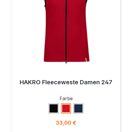
HAKRO Fleeceweste Damen 247
auswählen
Farbe
Schwarz
Rot
Tinte
Regulärer Preis:
33,00 €