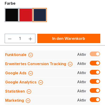
auswählen
Farbe
Schwarz
Rot
Tinte
Produkt Anzahl: Gib den gewünschten We
In den Warenkorb
Produktnummer:
708230-853-034-S
Aktiv
Funktionale
Aktiv
Erweitertes Conversion Tracking
Aktiv
Google Ads
Beschreibung
Kombijacke aus atmungsaktivem,
wasser- und winddichtem Obermaterial mit getapten
Aktiv
Google Analytics
Nähten, abnehmbarer und regulierbarer Kapuz…
Mehr
Aktiv
Statistiken
Bewertungen
Aktiv
Marketing