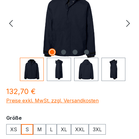
Regulärer Preis:
132,70 €
Preise exkl. MwSt. zzgl. Versandkosten
auswählen
Größe
XS
S
M
L
XL
XXL
3XL