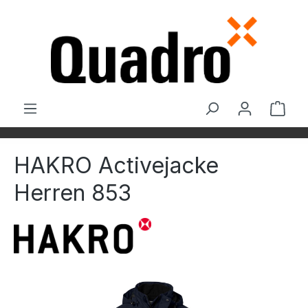
Zum Hauptinhalt springen
Ware
HAKRO Activejacke
Herren 853
Bildergalerie überspringen