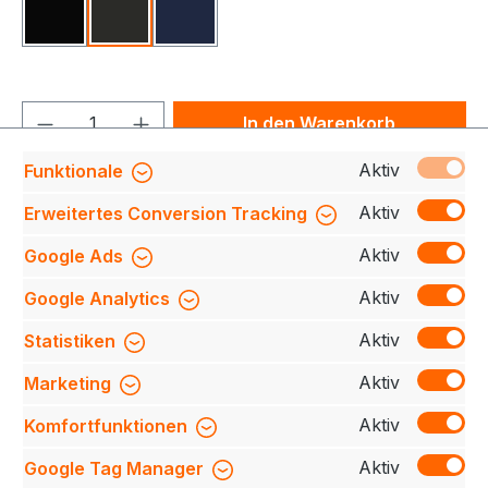
Schwarz
Karbongrau
Tinte
Produkt Anzahl: Gib den gewünschten We
In den Warenkorb
Aktiv
Funktionale
Produktnummer:
708230-273-064-2XL
Aktiv
Erweitertes Conversion Tracking
Aktiv
Google Ads
Beschreibung
Funktionelle, sportiv geschnittene
Aktiv
Google Analytics
Jacke mit Zweinaht-Verarbeitung an der Kapuze.
Frontreißverschluss mit Reißverschlussgar…
Mehr
Aktiv
Statistiken
Bewertungen
Aktiv
Marketing
Aktiv
Komfortfunktionen
Aktiv
Google Tag Manager
Service-Hotline