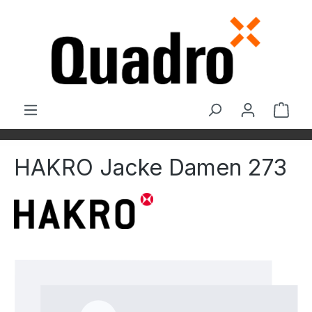
Zum Hauptinhalt springen
Ware
HAKRO Jacke Damen 273
Bildergalerie überspringen