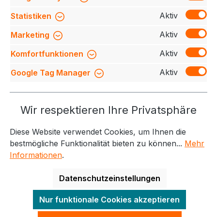
Zwei-Wege-Frontreißverschluss, seitlich verdeckten
Reiß…
Mehr
Aktiv
Statistiken
Bewertungen
Aktiv
Marketing
Aktiv
Komfortfunktionen
Aktiv
Google Tag Manager
Service-Hotline
Wir respektieren Ihre Privatsphäre
Weitere Themen
Diese Website verwendet Cookies, um Ihnen die
Informationen
Kontakt
bestmögliche Funktionalität bieten zu können...
Mehr
Informationen
.
Datenschutzeinstellungen
Alle Preise exkl. gesetzl. Mehrwertsteuer zzgl.
Nur funktionale Cookies akzeptieren
Versandkosten
und ggf. Nachnahmegebühren, wenn
nicht anders angegeben.