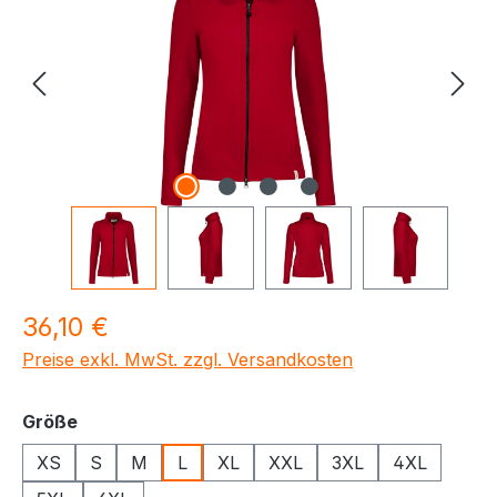
Regulärer Preis:
36,10 €
Preise exkl. MwSt. zzgl. Versandkosten
auswählen
Größe
XS
S
M
L
XL
XXL
3XL
4XL