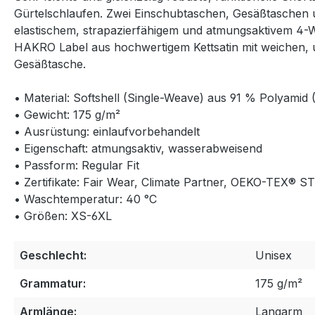
Gürtelschlaufen. Zwei Einschubtaschen, Gesäßtaschen u
elastischem, strapazierfähigem und atmungsaktivem 4-W
HAKRO Label aus hochwertigem Kettsatin mit weichen, 
Gesäßtasche.
• Material: Softshell (Single-Weave) aus 91 % Polyamid
• Gewicht: 175 g/m²
• Ausrüstung: einlaufvorbehandelt
• Eigenschaft: atmungsaktiv, wasserabweisend
• Passform: Regular Fit
• Zertifikate: Fair Wear, Climate Partner, OEKO-TEX®
• Waschtemperatur: 40 °C
• Größen: XS-6XL
Geschlecht:
Unisex
Grammatur:
175 g/m²
Armlänge:
Langarm