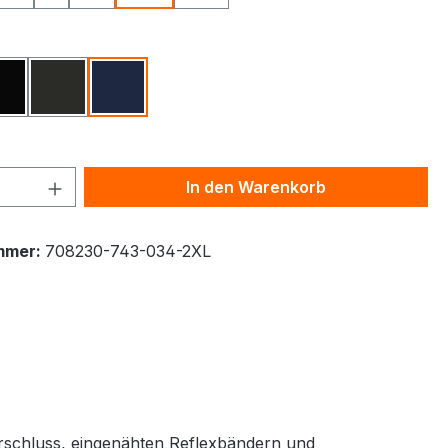
ählen
Schwarz
Karbongrau
Tinte
 Anzahl: Gib den gewünschten Wert ein 
In den Warenkorb
mmer:
708230-743-034-2XL
erschluss, eingenähten Reflexbändern und