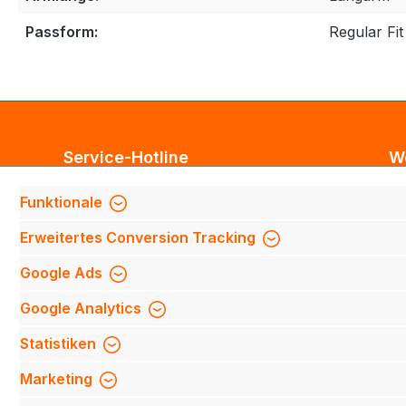
Passform:
Regular Fit
Service-Hotline
W
Unterstützung und Beratung unter:
Bl
Funktionale
Te
Support anfragen
Erweitertes Conversion Tracking
Mi
Mo-Do 8:00 Uhr - 17:00 Uhr,
Fi
Google Ads
Fr 8:00 Uhr - 14:00 Uhr
We
Google Analytics
We
Be
Oder über unser
Kontaktformular
.
Statistiken
Qu
Marketing
Mi