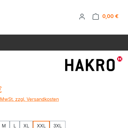
0,00 €
Ware
eis:
€
. MwSt. zzgl. Versandkosten
ählen
M
L
XL
XXL
3XL