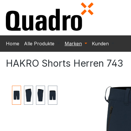
m Hauptinhalt springen
Zur Suche springen
Zur Hauptnavigation springen
Home
Alle Produkte
Marken
Kunden
HAKRO Shorts Herren 743
Bildergalerie überspringen