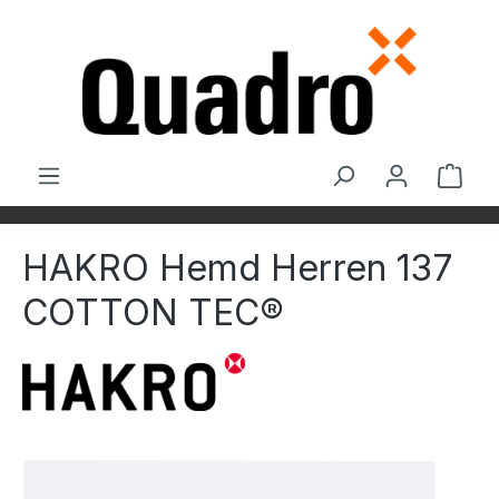
Zum Hauptinhalt springen
Ware
HAKRO Hemd Herren 137
COTTON TEC®
Bildergalerie überspringen