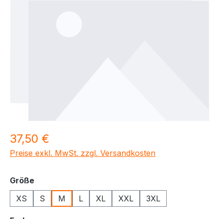
Regulärer Preis:
37,50 €
Preise exkl. MwSt. zzgl. Versandkosten
auswählen
Größe
XS
S
M
L
XL
XXL
3XL