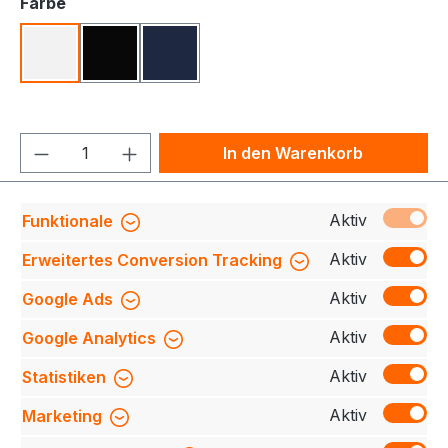
auswählen
Farbe
Weiß
Schwarz
Tinte
Produkt Anzahl: Gib den gewünschten We
In den Warenkorb
Produktnummer:
708230-137-001-M
Aktiv
Funktionale
Aktiv
Erweitertes Conversion Tracking
Aktiv
Google Ads
Beschreibung
Funktionelles Hemd in edler
Single-Jersey-Optik mit hochwertig verarbeiteter,
Aktiv
Google Analytics
modischer Knopfleiste mit extra haltbar angenä…
Mehr
Aktiv
Statistiken
Bewertungen
Aktiv
Marketing