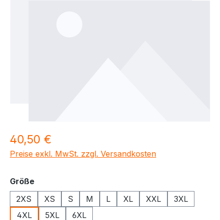
Regulärer Preis:
40,50 €
Preise exkl. MwSt. zzgl. Versandkosten
auswählen
Größe
2XS
XS
S
M
L
XL
XXL
3XL
4XL
5XL
6XL