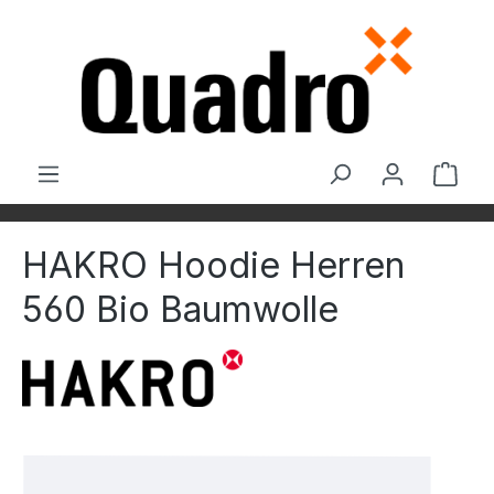
Zum Hauptinhalt springen
Ware
HAKRO Hoodie Herren
560 Bio Baumwolle
Bildergalerie überspringen