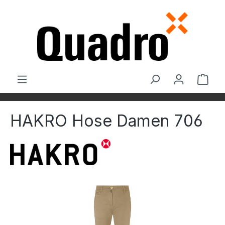
Zum Hauptinhalt springen
Ware
HAKRO Hose Damen 706
Bildergalerie überspringen