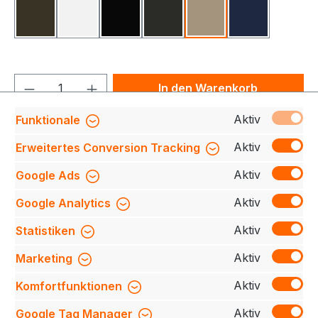
Olive
Weiß
Schwarz
Karbongrau
Khaki
Tinte
Produkt Anzahl: Gib den gewünschten We
In den Warenkorb
Aktiv
Funktionale
Produktnummer:
708230-706-080-XS
Aktiv
Erweitertes Conversion Tracking
Aktiv
Google Ads
Beschreibung
Diese leger geschnittene Chino
Aktiv
Google Analytics
überzeugt durch ihren klassischen 5-Pocket-Look
mit zwei seitlichen Eingrifftaschen, einer Mü…
Mehr
Aktiv
Statistiken
Bewertungen
Aktiv
Marketing
Aktiv
Komfortfunktionen
Aktiv
Google Tag Manager