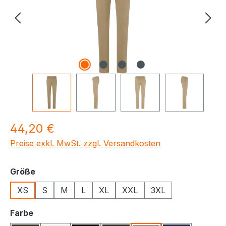
Regulärer Preis:
44,20 €
Preise exkl. MwSt. zzgl. Versandkosten
auswählen
Größe
XS
S
M
L
XL
XXL
3XL
auswählen
Farbe