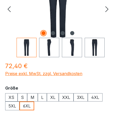
Regulärer Preis:
72,40 €
Preise exkl. MwSt. zzgl. Versandkosten
auswählen
Größe
XS
S
M
L
XL
XXL
3XL
4XL
5XL
6XL