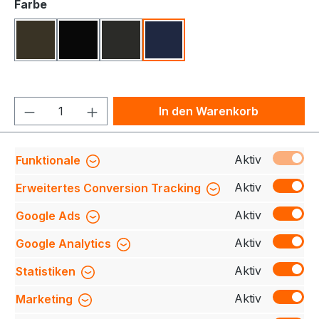
auswählen
Farbe
Olive
Schwarz
Karbongrau
Tinte
Produkt Anzahl: Gib den gewünschten We
In den Warenkorb
Produktnummer:
708230-710-034-6XL
Aktiv
Funktionale
Aktiv
Erweitertes Conversion Tracking
Aktiv
Google Ads
Beschreibung
Sehr strapazierfähige,
funktionelle Hose für Damen mit dehnbarem
Aktiv
Google Analytics
Hosenbund, Sicherheitsknopf und Reißverschluss,
Gürtelschla…
Mehr
Aktiv
Statistiken
Bewertungen
Aktiv
Marketing