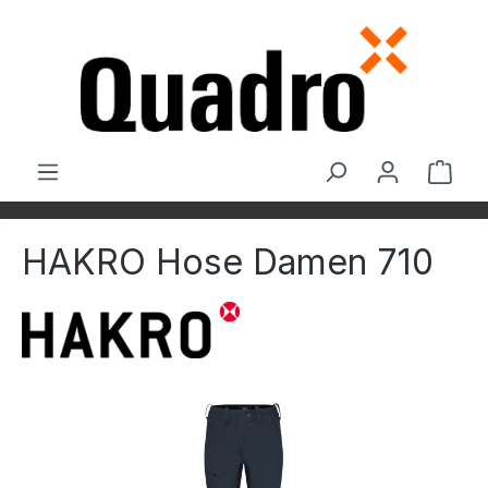
Zum Hauptinhalt springen
Ware
HAKRO Hose Damen 710
Bildergalerie überspringen