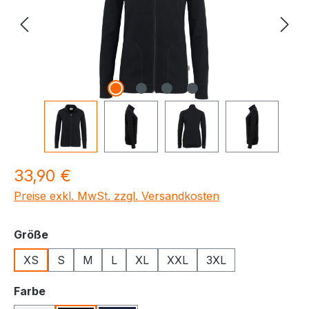
Regulärer Preis:
33,90 €
Preise exkl. MwSt. zzgl. Versandkosten
auswählen
Größe
XS
S
M
L
XL
XXL
3XL
auswählen
Farbe