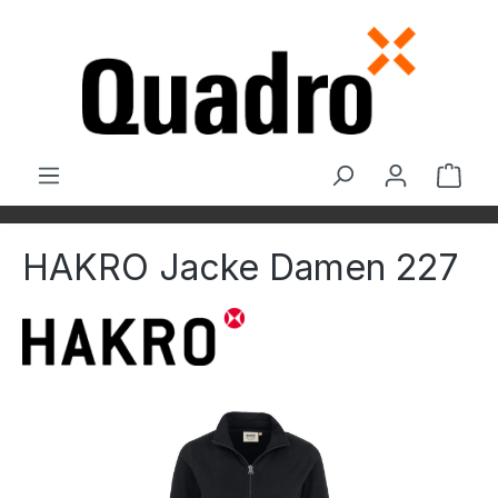
Zum Hauptinhalt springen
Ware
HAKRO Jacke Damen 227
Bildergalerie überspringen