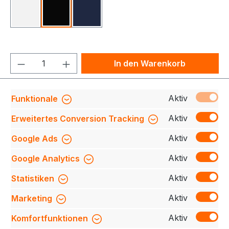
Weiß
Schwarz
Tinte
Produkt Anzahl: Gib den gewünschten We
In den Warenkorb
Produktnummer:
708230-227-005-XS
Aktiv
Funktionale
Aktiv
Erweitertes Conversion Tracking
Aktiv
Google Ads
Beschreibung
Bequeme Interlockjacke für
Damen, mit hochwertigem Frontreißverschluss von
Aktiv
Google Analytics
YKK®, formstabilen Bündchen mit LYCRA®-Anteil,
Te…
Mehr
Aktiv
Statistiken
Bewertungen
Aktiv
Marketing
Aktiv
Komfortfunktionen