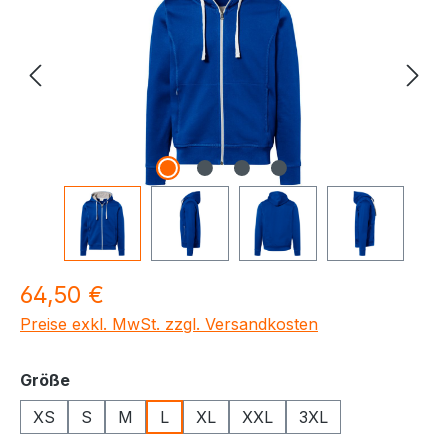
Regulärer Preis:
64,50 €
Preise exkl. MwSt. zzgl. Versandkosten
auswählen
Größe
XS
S
M
L
XL
XXL
3XL