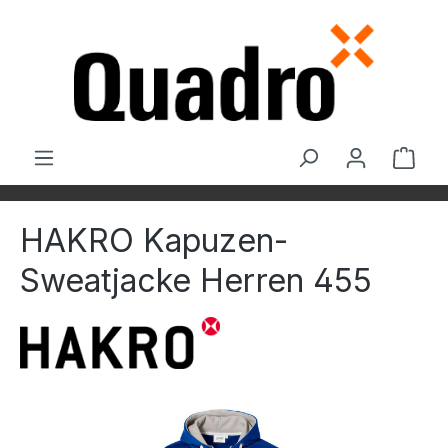
Zum Hauptinhalt springen
Ware
HAKRO Kapuzen-
Sweatjacke Herren 455
Bildergalerie überspringen