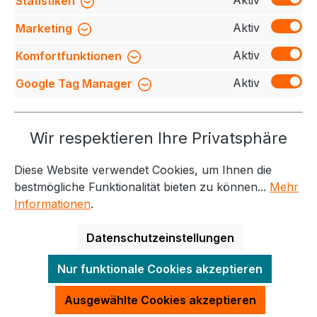
Aktiv
Statistiken
Bewertungen
Aktiv
Marketing
Aktiv
Komfortfunktionen
Aktiv
Google Tag Manager
Service-Hotline
Wir respektieren Ihre Privatsphäre
Weitere Themen
Diese Website verwendet Cookies, um Ihnen die
Informationen
Kontakt
bestmögliche Funktionalität bieten zu können...
Mehr
Informationen
.
Datenschutzeinstellungen
Alle Preise exkl. gesetzl. Mehrwertsteuer zzgl.
Nur funktionale Cookies akzeptieren
Versandkosten
und ggf. Nachnahmegebühren, wenn
nicht anders angegeben.
Ausgewählte Cookies akzeptieren