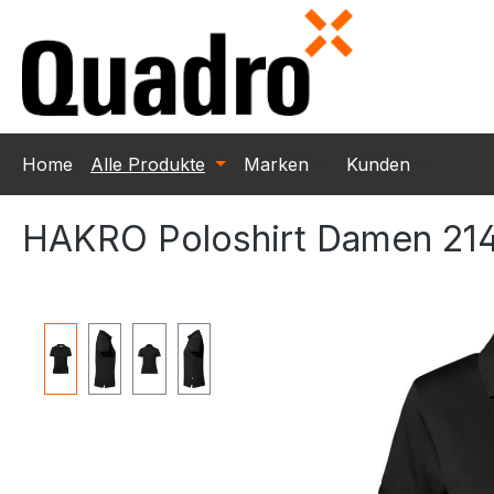
m Hauptinhalt springen
Zur Suche springen
Zur Hauptnavigation springen
Home
Alle Produkte
Marken
Kunden
HAKRO Poloshirt Damen 2
Bildergalerie überspringen