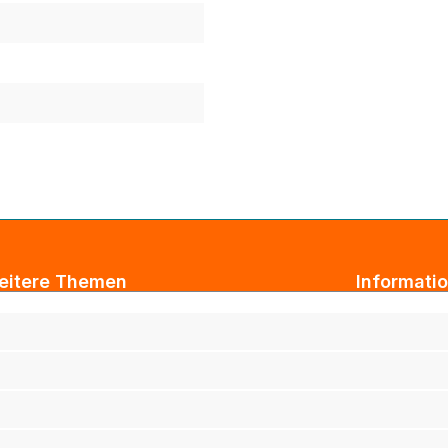
eitere Themen
Informati
ogbeiträge
AGB
xtil Großhandel
Impressum
tarbeiterkleidung
Datenschut
rmenkleidung
Versand & 
ihnachtsgeschenke für Kunden
Widerrufsb