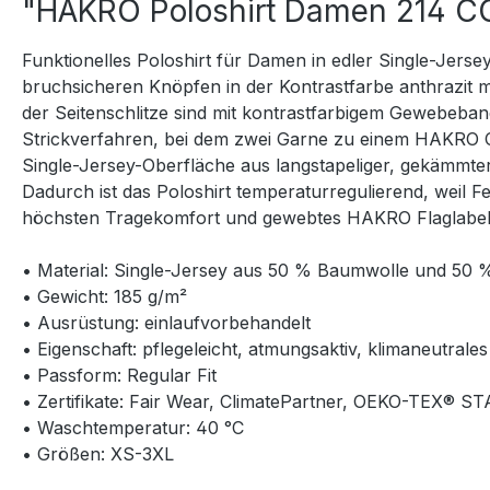
"HAKRO Poloshirt Damen 214 
Funktionelles Poloshirt für Damen in edler Single-Jerse
bruchsicheren Knöpfen in der Kontrastfarbe anthrazit 
der Seitenschlitze sind mit kontrastfarbigem Gewebeband
Strickverfahren, bei dem zwei Garne zu einem HAKRO C
Single-Jersey-Oberfläche aus langstapeliger, gekämmt
Dadurch ist das Poloshirt temperaturregulierend, weil F
höchsten Tragekomfort und gewebtes HAKRO Flaglabel a
• Material: Single-Jersey aus 50 % Baumwolle und 50 
• Gewicht: 185 g/m²
• Ausrüstung: einlaufvorbehandelt
• Eigenschaft: pflegeleicht, atmungsaktiv, klimaneutrale
• Passform: Regular Fit
• Zertifikate: Fair Wear, ClimatePartner, OEKO-TEX® 
• Waschtemperatur: 40 °C
• Größen: XS-3XL