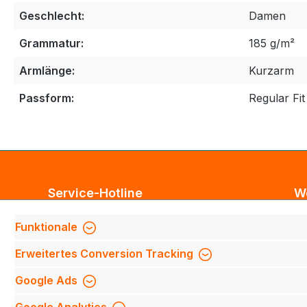
Geschlecht:
Damen
Grammatur:
185 g/m²
Armlänge:
Kurzarm
Passform:
Regular Fit
Service-Hotline
W
Unterstützung und Beratung unter:
Bl
Funktionale
Te
Support anfragen
Erweitertes Conversion Tracking
Mi
Mo-Do 8:00 Uhr - 17:00 Uhr,
Fi
Google Ads
Fr 8:00 Uhr - 14:00 Uhr
We