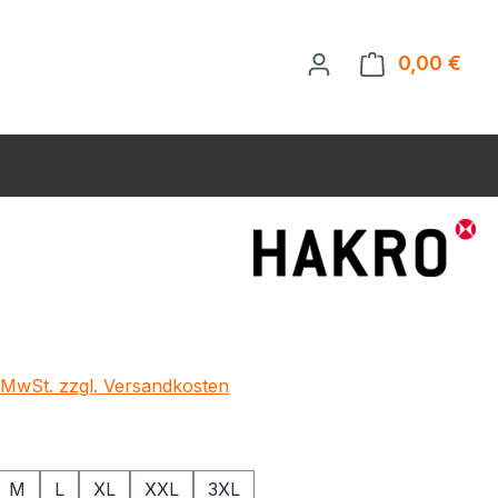
0,00 €
Ware
eis:
€
. MwSt. zzgl. Versandkosten
ählen
M
L
XL
XXL
3XL