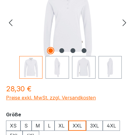
Regulärer Preis:
28,30 €
Preise exkl. MwSt. zzgl. Versandkosten
auswählen
Größe
XS
S
M
L
XL
XXL
3XL
4XL