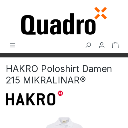
Zum Hauptinhalt springen
Ware
HAKRO Poloshirt Damen
215 MIKRALINAR®
Bildergalerie überspringen