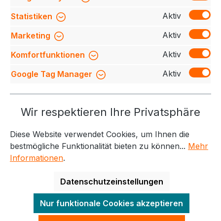
verarbeiteter, modisch schmaler 4-Loch-Knopfl…
Mehr
Aktiv
Statistiken
Bewertungen
Aktiv
Marketing
Aktiv
Komfortfunktionen
Aktiv
Google Tag Manager
Service-Hotline
Wir respektieren Ihre Privatsphäre
Weitere Themen
Diese Website verwendet Cookies, um Ihnen die
Informationen
Kontakt
bestmögliche Funktionalität bieten zu können...
Mehr
Informationen
.
Datenschutzeinstellungen
Alle Preise exkl. gesetzl. Mehrwertsteuer zzgl.
Nur funktionale Cookies akzeptieren
Versandkosten
und ggf. Nachnahmegebühren, wenn
nicht anders angegeben.