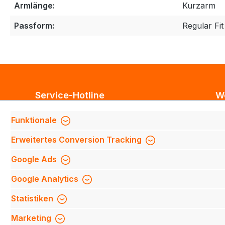
Armlänge:
Kurzarm
Passform:
Regular Fit
Service-Hotline
W
Unterstützung und Beratung unter:
Bl
Funktionale
Te
Support anfragen
Erweitertes Conversion Tracking
Mi
Mo-Do 8:00 Uhr - 17:00 Uhr,
Fi
Google Ads
Fr 8:00 Uhr - 14:00 Uhr
We
Google Analytics
We
Be
Oder über unser
Kontaktformular
.
Statistiken
Qu
Marketing