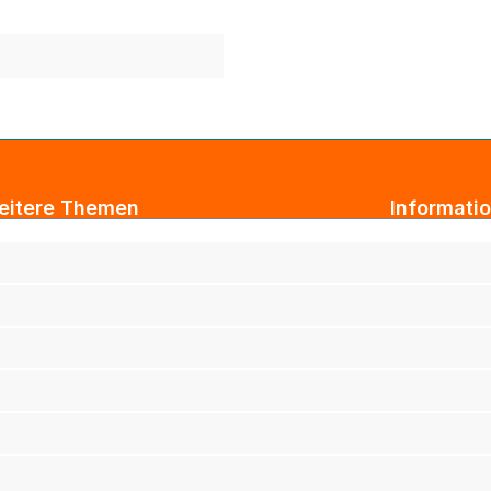
eitere Themen
Informati
ogbeiträge
AGB
xtil Großhandel
Impressum
tarbeiterkleidung
Datenschut
rmenkleidung
Versand & 
ihnachtsgeschenke für Kunden
Widerrufsb
ihnachtsgeschenke für Mitarbeiter
Haftungsau
rufsbekleidung
adro Werbeartikelshop