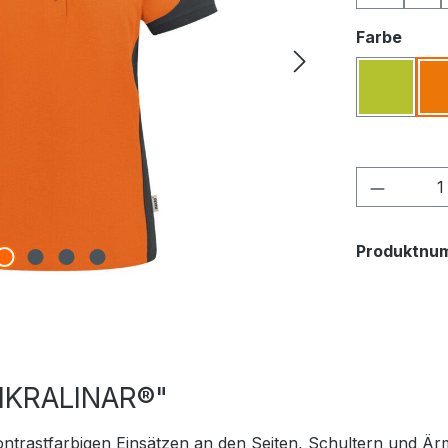
ausw
Farbe
Kiwi
Produkt
Produktnu
IKRALINAR®"
ontrastfarbigen Einsätzen an den Seiten, Schultern und Är