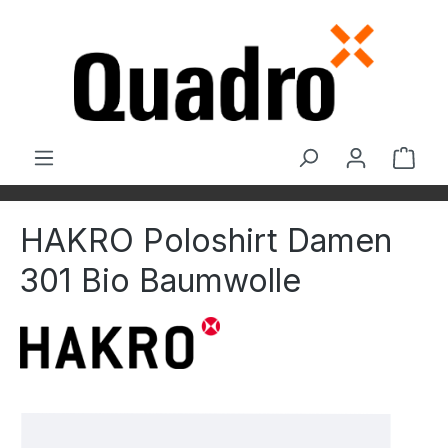
Zum Hauptinhalt springen
Ware
HAKRO Poloshirt Damen
301 Bio Baumwolle
Bildergalerie überspringen