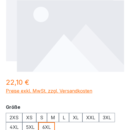
Regulärer Preis:
22,10 €
Preise exkl. MwSt. zzgl. Versandkosten
auswählen
Größe
2XS
XS
S
M
L
XL
XXL
3XL
4XL
5XL
6XL