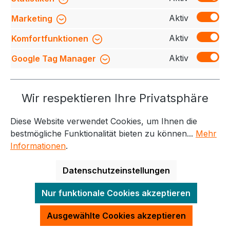
Bewertungen
Aktiv
Marketing
Aktiv
Komfortfunktionen
Aktiv
Google Tag Manager
Service-Hotline
Wir respektieren Ihre Privatsphäre
Weitere Themen
Diese Website verwendet Cookies, um Ihnen die
Informationen
Kontakt
bestmögliche Funktionalität bieten zu können...
Mehr
Informationen
.
Datenschutzeinstellungen
Alle Preise exkl. gesetzl. Mehrwertsteuer zzgl.
Nur funktionale Cookies akzeptieren
Versandkosten
und ggf. Nachnahmegebühren, wenn
nicht anders angegeben.
Ausgewählte Cookies akzeptieren