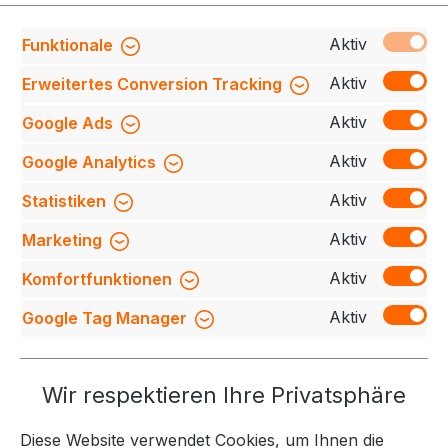
Produktnummer:
708230-339-028-S
Aktiv
Funktionale
Aktiv
Erweitertes Conversion Tracking
Aktiv
Google Ads
Beschreibung
Besonders strapazierfähiges
Poloshirt mit Vier-Loch Knopfleiste und Einsätzen in
Aktiv
Google Analytics
Kontrastfarbe Schwarz an den Seiten, Schult…
Mehr
Aktiv
Statistiken
Bewertungen
Aktiv
Marketing
Aktiv
Komfortfunktionen
Aktiv
Google Tag Manager
Service-Hotline
Wir respektieren Ihre Privatsphäre
Weitere Themen
Diese Website verwendet Cookies, um Ihnen die
Informationen
Kontakt