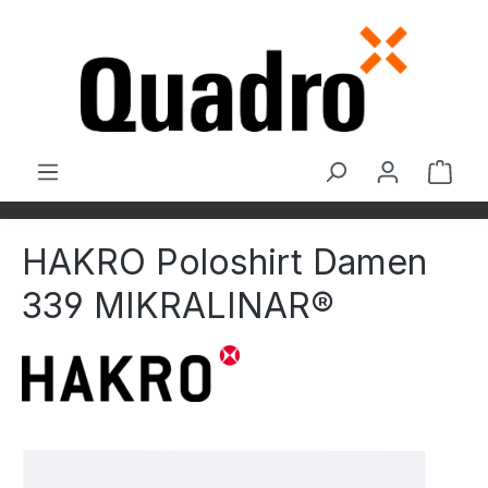
Zum Hauptinhalt springen
Ware
HAKRO Poloshirt Damen
339 MIKRALINAR®
Bildergalerie überspringen