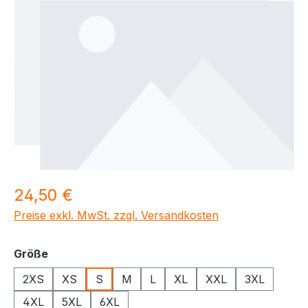
Regulärer Preis:
24,50 €
Preise exkl. MwSt. zzgl. Versandkosten
auswählen
Größe
2XS
XS
S
M
L
XL
XXL
3XL
4XL
5XL
6XL