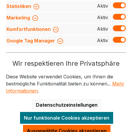
Mehr
Aktiv
Statistiken
Bewertungen
Aktiv
Marketing
Aktiv
Komfortfunktionen
Aktiv
Google Tag Manager
Service-Hotline
Wir respektieren Ihre Privatsphäre
Weitere Themen
Diese Website verwendet Cookies, um Ihnen die
Informationen
Kontakt
bestmögliche Funktionalität bieten zu können...
Mehr
Informationen
.
Datenschutzeinstellungen
Alle Preise exkl. gesetzl. Mehrwertsteuer zzgl.
Nur funktionale Cookies akzeptieren
Versandkosten
und ggf. Nachnahmegebühren, wenn
nicht anders angegeben.
Ausgewählte Cookies akzeptieren