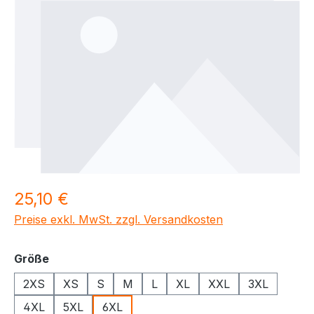
Regulärer Preis:
25,10 €
Preise exkl. MwSt. zzgl. Versandkosten
auswählen
Größe
2XS
XS
S
M
L
XL
XXL
3XL
4XL
5XL
6XL