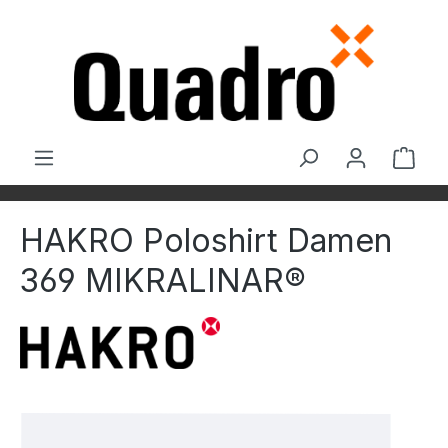
Zum Hauptinhalt springen
Ware
HAKRO Poloshirt Damen
369 MIKRALINAR®
Bildergalerie überspringen