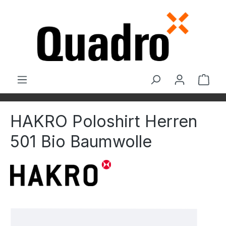
Zum Hauptinhalt springen
Ware
HAKRO Poloshirt Herren
501 Bio Baumwolle
Bildergalerie überspringen