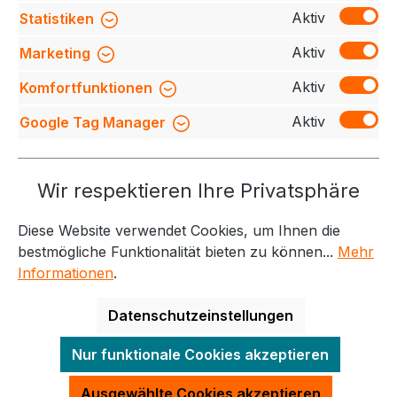
Ton…
Mehr
Aktiv
Statistiken
Bewertungen
Aktiv
Marketing
Aktiv
Komfortfunktionen
Aktiv
Google Tag Manager
Service-Hotline
Wir respektieren Ihre Privatsphäre
Weitere Themen
Diese Website verwendet Cookies, um Ihnen die
Informationen
Kontakt
bestmögliche Funktionalität bieten zu können...
Mehr
Informationen
.
Datenschutzeinstellungen
Alle Preise exkl. gesetzl. Mehrwertsteuer zzgl.
Nur funktionale Cookies akzeptieren
Versandkosten
und ggf. Nachnahmegebühren, wenn
nicht anders angegeben.
Ausgewählte Cookies akzeptieren