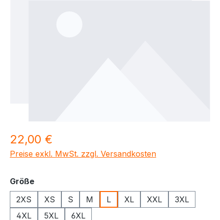
Regulärer Preis:
22,00 €
Preise exkl. MwSt. zzgl. Versandkosten
auswählen
Größe
2XS
XS
S
M
L
XL
XXL
3XL
4XL
5XL
6XL