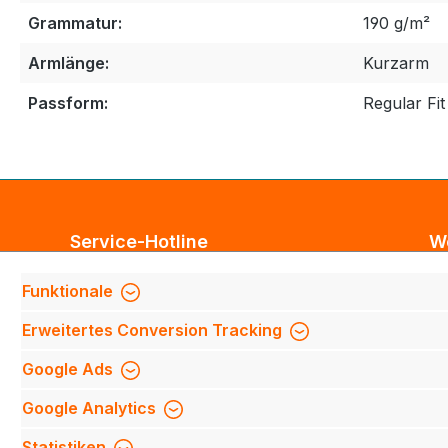
Grammatur:
190 g/m²
Armlänge:
Kurzarm
Passform:
Regular Fit
Service-Hotline
W
Unterstützung und Beratung unter:
Bl
Funktionale
Te
Support anfragen
Erweitertes Conversion Tracking
Mi
Mo-Do 8:00 Uhr - 17:00 Uhr,
Fi
Google Ads
Fr 8:00 Uhr - 14:00 Uhr
We
Google Analytics
We
Be
Oder über unser
Kontaktformular
.
Statistiken