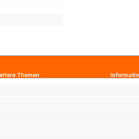
eitere Themen
Informati
ogbeiträge
AGB
xtil Großhandel
Impressum
tarbeiterkleidung
Datenschut
rmenkleidung
Versand & 
ihnachtsgeschenke für Kunden
Widerrufsb
ihnachtsgeschenke für Mitarbeiter
Haftungsau
rufsbekleidung