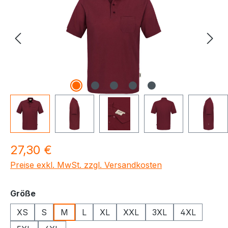
Regulärer Preis:
27,30 €
Preise exkl. MwSt. zzgl. Versandkosten
auswählen
Größe
XS
S
M
L
XL
XXL
3XL
4XL