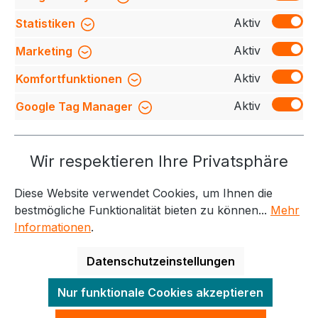
verarbeiteter 3-Loch-Knopfleiste mit extra ha…
Mehr
Aktiv
Statistiken
Bewertungen
Aktiv
Marketing
Aktiv
Komfortfunktionen
Aktiv
Google Tag Manager
Service-Hotline
Wir respektieren Ihre Privatsphäre
Weitere Themen
Diese Website verwendet Cookies, um Ihnen die
Informationen
Kontakt
bestmögliche Funktionalität bieten zu können...
Mehr
Informationen
.
Datenschutzeinstellungen
Alle Preise exkl. gesetzl. Mehrwertsteuer zzgl.
Nur funktionale Cookies akzeptieren
Versandkosten
und ggf. Nachnahmegebühren, wenn
nicht anders angegeben.