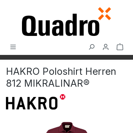
Zum Hauptinhalt springen
Ware
HAKRO Poloshirt Herren
812 MIKRALINAR®
Bildergalerie überspringen