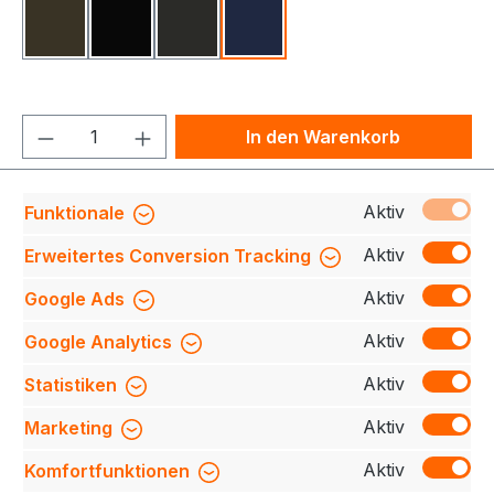
Olive
Schwarz
Karbongrau
Tinte
Produkt Anzahl: Gib den gewünschten We
In den Warenkorb
Produktnummer:
708230-743-034-XS
Aktiv
Funktionale
Aktiv
Erweitertes Conversion Tracking
Aktiv
Google Ads
Beschreibung
Sehr leichte und gleichzeitig
robuste, funktionelle Shorts mit dehnbarem
Aktiv
Google Analytics
Hosenbund, Sicherheitsknopf und Reißverschluss,
ein…
Mehr
Aktiv
Statistiken
Bewertungen
Aktiv
Marketing
Aktiv
Komfortfunktionen