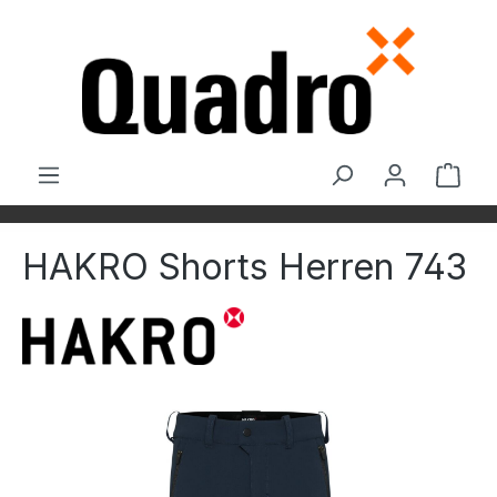
Zum Hauptinhalt springen
Ware
HAKRO Shorts Herren 743
Bildergalerie überspringen