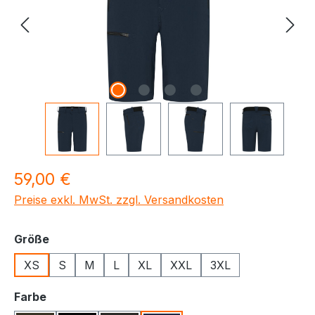
Regulärer Preis:
59,00 €
Preise exkl. MwSt. zzgl. Versandkosten
auswählen
Größe
XS
S
M
L
XL
XXL
3XL
auswählen
Farbe