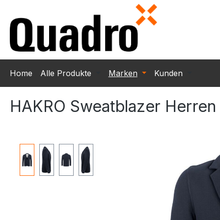
m Hauptinhalt springen
Zur Suche springen
Zur Hauptnavigation springen
Home
Alle Produkte
Marken
Kunden
HAKRO Sweatblazer Herren
Bildergalerie überspringen