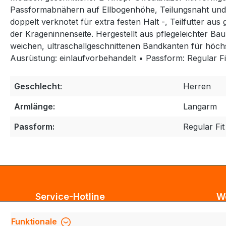
Passformabnähern auf Ellbogenhöhe, Teilungsnaht und
doppelt verknotet für extra festen Halt -, Teilfutter a
der Krageninnenseite. Hergestellt aus pflegeleichter
weichen, ultraschallgeschnittenen Bandkanten für höc
Ausrüstung: einlaufvorbehandelt • Passform: Regular F
Geschlecht:
Herren
Armlänge:
Langarm
Passform:
Regular Fit
Service-Hotline
W
Unterstützung und Beratung unter:
Bl
Funktionale