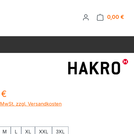
0,00 €
Ware
eis:
 €
. MwSt. zzgl. Versandkosten
ählen
M
L
XL
XXL
3XL