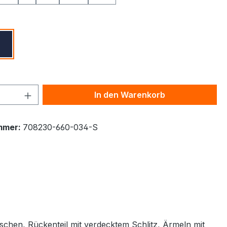
ählen
z
Tinte
 Anzahl: Gib den gewünschten Wert ein 
In den Warenkorb
mmer:
708230-660-034-S
chen, Rückenteil mit verdecktem Schlitz, Ärmeln mit