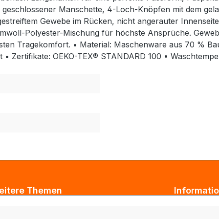
 geschlossener Manschette, 4-Loch-Knöpfen mit dem gela
us gestreiftem Gewebe im Rücken, nicht angerauter Innensei
 Baumwoll-Polyester-Mischung für höchste Ansprüche. Gewe
hsten Tragekomfort. • Material: Maschenware aus 70 % Ba
it • Zertifikate: OEKO-TEX® STANDARD 100 • Waschtempera
eitere Themen
Informati
ogbeiträge
AGB