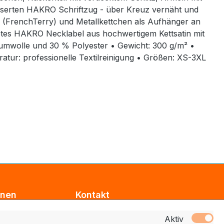
serten HAKRO Schriftzug - über Kreuz vernäht und
te (French­Terry) und Metallkettchen als Aufhänger an
btes HAKRO Necklabel aus hochwertigem Kettsatin mit
umwolle und 30 % Polyester • Gewicht: 300 g/m² •
tur: professionelle Textilreinigung • Größen: XS-3XL
onen
Kontakt
Support
Aktiv