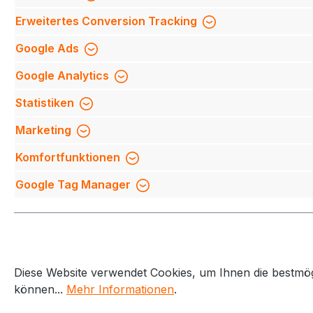
Te
Support anfragen
Erweitertes Conversion Tracking
Mi
Mo-Do 8:00 Uhr - 17:00 Uhr,
Fi
Google Ads
Fr 8:00 Uhr - 14:00 Uhr
We
Google Analytics
We
Be
Oder über unser
Kontaktformular
.
Statistiken
Qu
Marketing
Mi
Komfortfunktionen
Na
Google Tag Manager
Diese Website verwendet Cookies, um Ihnen die bestmögl
Alle Preise exkl. gesetzl. Mehrwe
können...
Mehr Informationen
.