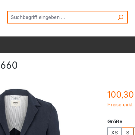
 660
Regulärer Pr
100,30
Preise exkl
ausw
Größe
XS
S