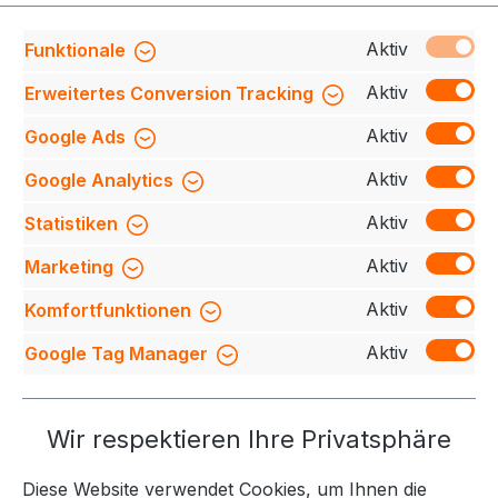
Produktnummer:
708230-549-005-M
Aktiv
Funktionale
Aktiv
Erweitertes Conversion Tracking
Aktiv
Google Ads
Beschreibung
Besonders strapazierfähiges
Sweatshirt mit Einsätzen in Kontrastfarbe Schwarz
Aktiv
Google Analytics
an den Seiten, Schultern und Ärmeln, sowie kon…
Mehr
Aktiv
Statistiken
Bewertungen
Aktiv
Marketing
Aktiv
Komfortfunktionen
Aktiv
Google Tag Manager
Service-Hotline
Wir respektieren Ihre Privatsphäre
Weitere Themen
Diese Website verwendet Cookies, um Ihnen die
Informationen
Kontakt