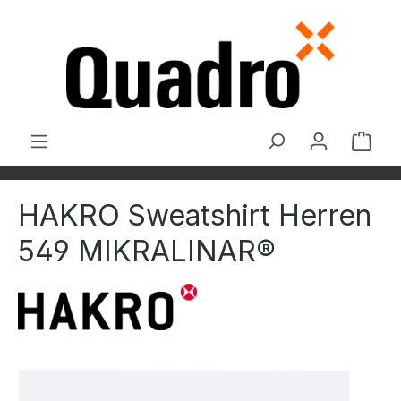
Zum Hauptinhalt springen
Ware
HAKRO Sweatshirt Herren
549 MIKRALINAR®
Bildergalerie überspringen