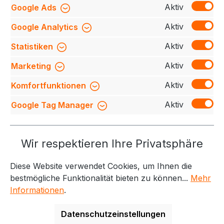
Aktiv
Google Ads
Beschreibung
Klassischer Troyer mit
hochwertigem Reißverschluss von YKK®,
Aktiv
Google Analytics
formstabilen Bündchen mit LYCRA®-Anteil, nicht
angerauter Innen…
Mehr
Aktiv
Statistiken
Bewertungen
Aktiv
Marketing
Aktiv
Komfortfunktionen
Aktiv
Google Tag Manager
Service-Hotline
Wir respektieren Ihre Privatsphäre
Weitere Themen
Diese Website verwendet Cookies, um Ihnen die
Informationen
Kontakt
bestmögliche Funktionalität bieten zu können...
Mehr
Informationen
.
Datenschutzeinstellungen