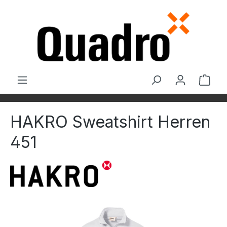
Zum Hauptinhalt springen
Ware
HAKRO Sweatshirt Herren
451
Bildergalerie überspringen