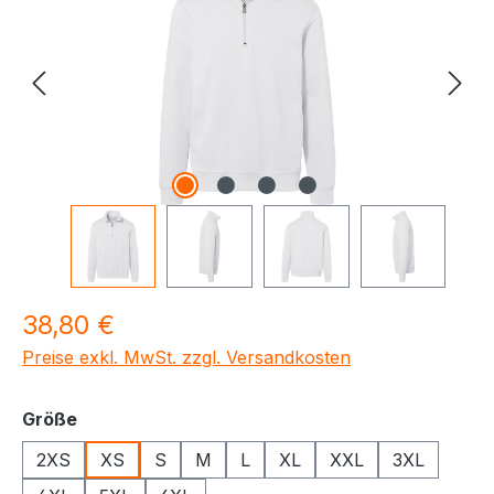
Regulärer Preis:
38,80 €
Preise exkl. MwSt. zzgl. Versandkosten
auswählen
Größe
2XS
XS
S
M
L
XL
XXL
3XL