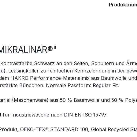
Produktnu
 MIKRALINAR®"
n Kontrastfarbe Schwarz an den Seiten, Schultern und Ärme
u). Leasingkoller zur einfachen Kennzeichnung in der ge
em HAKRO Performance-Materialmix aus Baumwolle und GRS
erstärkte Bündchen. Normale Passform: Regular Fit.
rial (Maschenware) aus 50 % Baumwolle und 50 % Polyes
net für Industriewäsche nach DIN EN ISO 15797
ertes Produkt, OEKO-TEX® STANDARD 100, Global Recycled S