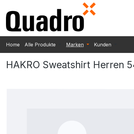
m Hauptinhalt springen
Zur Suche springen
Zur Hauptnavigation springen
Home
Alle Produkte
Marken
Kunden
HAKRO Sweatshirt Herren 
Bildergalerie überspringen