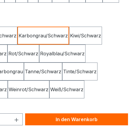
ählen
Schwarz
Karbongrau/Schwarz
Kiwi/Schwarz
arz
Rot/Schwarz
Royalblau/Schwarz
arbongrau
Tanne/Schwarz
Tinte/Schwarz
arz
Weinrot/Schwarz
Weiß/Schwarz
 Anzahl: Gib den gewünschten Wert ein 
In den Warenkorb