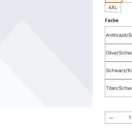
6XL
ausw
Farbe
Anthrazit/
Olive/Schw
Schwarz/K
Titan/Schw
Produkt