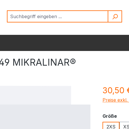
549 MIKRALINAR®
Regulärer Pr
30,50 
Preise exkl
ausw
Größe
2XS
X