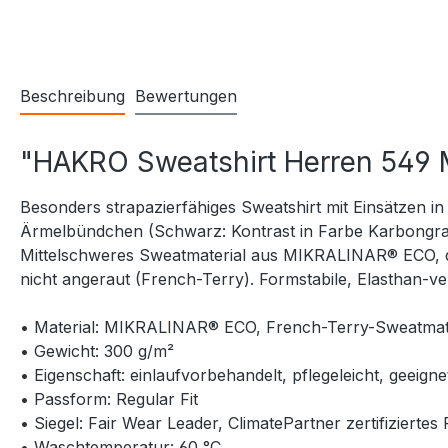
Beschreibung
Bewertungen
"HAKRO Sweatshirt Herren 549
Besonders strapazierfähiges Sweatshirt mit Einsätzen i
Ärmelbündchen (Schwarz: Kontrast in Farbe Karbongra
Mittelschweres Sweatmaterial aus MIKRALINAR® ECO, d
nicht angeraut (French-Terry). Formstabile, Elasthan-v
• Material: MIKRALINAR® ECO, French-Terry-Sweatmate
• Gewicht: 300 g/m²
• Eigenschaft: einlaufvorbehandelt, pflegeleicht, geeig
• Passform: Regular Fit
• Siegel: Fair Wear Leader, ClimatePartner zertifizi
• Waschtemperatur: 60 °C