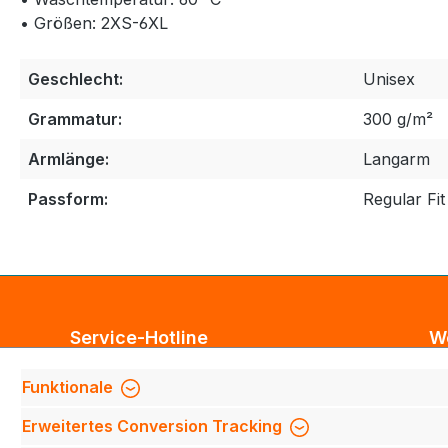
• Größen: 2XS-6XL
Geschlecht:
Unisex
Grammatur:
300 g/m²
Armlänge:
Langarm
Passform:
Regular Fit
Service-Hotline
W
Unterstützung und Beratung unter:
Bl
Funktionale
Te
Support anfragen
Erweitertes Conversion Tracking
Mi
Mo-Do 8:00 Uhr - 17:00 Uhr,