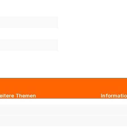
eitere Themen
Informati
ogbeiträge
AGB
xtil Großhandel
Impressum
tarbeiterkleidung
Datenschut