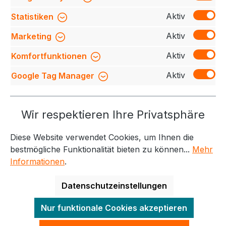
Bündchen mit LYCRA®-Anteil, nicht angerauter…
Mehr
Aktiv
Statistiken
Bewertungen
Aktiv
Marketing
Aktiv
Komfortfunktionen
Aktiv
Google Tag Manager
Service-Hotline
Wir respektieren Ihre Privatsphäre
Weitere Themen
Diese Website verwendet Cookies, um Ihnen die
Informationen
Kontakt
bestmögliche Funktionalität bieten zu können...
Mehr
Informationen
.
Datenschutzeinstellungen
Alle Preise exkl. gesetzl. Mehrwertsteuer zzgl.
Nur funktionale Cookies akzeptieren
Versandkosten
und ggf. Nachnahmegebühren, wenn
nicht anders angegeben.