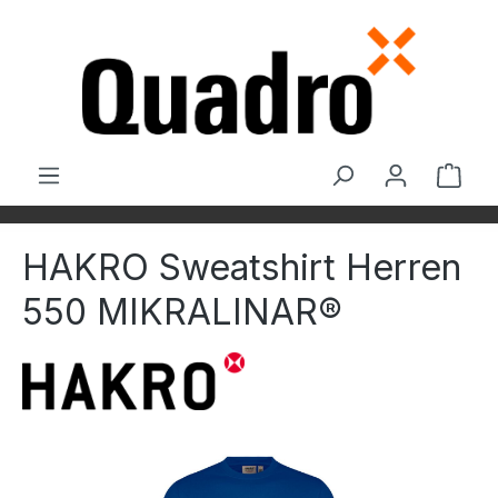
Zum Hauptinhalt springen
Ware
HAKRO Sweatshirt Herren
550 MIKRALINAR®
Bildergalerie überspringen