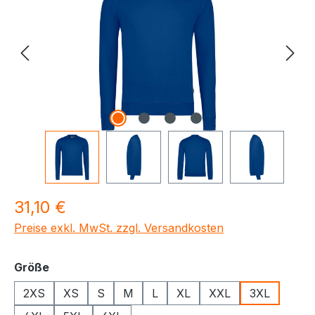
Regulärer Preis:
31,10 €
Preise exkl. MwSt. zzgl. Versandkosten
auswählen
Größe
2XS
XS
S
M
L
XL
XXL
3XL