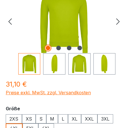
Regulärer Preis:
31,10 €
Preise exkl. MwSt. zzgl. Versandkosten
auswählen
Größe
2XS
XS
S
M
L
XL
XXL
3XL