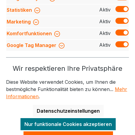
Bündchen mit LYCRA®-Anteil, nicht angerauter…
Mehr
Aktiv
Statistiken
Bewertungen
Aktiv
Marketing
Aktiv
Komfortfunktionen
Aktiv
Google Tag Manager
Service-Hotline
Wir respektieren Ihre Privatsphäre
Weitere Themen
Diese Website verwendet Cookies, um Ihnen die
Informationen
Kontakt
bestmögliche Funktionalität bieten zu können...
Mehr
Informationen
.
Datenschutzeinstellungen
Alle Preise exkl. gesetzl. Mehrwertsteuer zzgl.
Nur funktionale Cookies akzeptieren
Versandkosten
und ggf. Nachnahmegebühren, wenn
nicht anders angegeben.