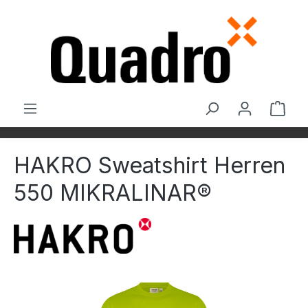
Zum Hauptinhalt springen
Ware
HAKRO Sweatshirt Herren
550 MIKRALINAR®
Bildergalerie überspringen