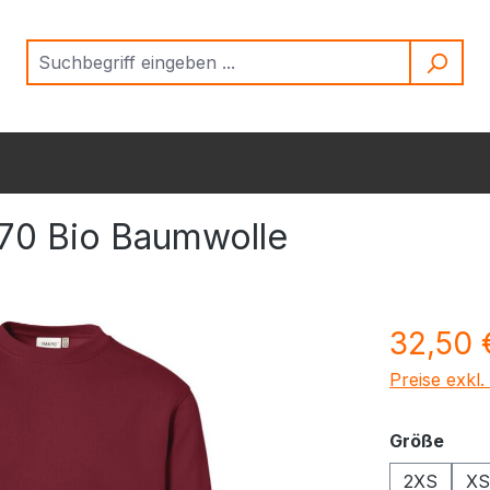
70 Bio Baumwolle
Regulärer Pr
32,50 
Preise exkl
ausw
Größe
2XS
XS