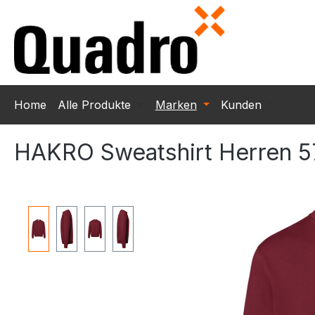
m Hauptinhalt springen
Zur Suche springen
Zur Hauptnavigation springen
Home
Alle Produkte
Marken
Kunden
HAKRO Sweatshirt Herren 5
Bildergalerie überspringen