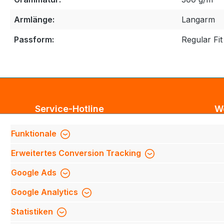
Armlänge:
Langarm
Passform:
Regular Fit
Service-Hotline
W
Unterstützung und Beratung unter:
Bl
Funktionale
Te
Support anfragen
Erweitertes Conversion Tracking
Mi
Mo-Do 8:00 Uhr - 17:00 Uhr,
Fi
Google Ads
Fr 8:00 Uhr - 14:00 Uhr
We
Google Analytics
We
Be
Oder über unser
Kontaktformular
.
Statistiken