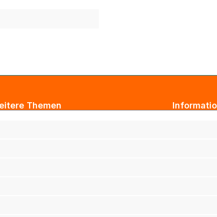
eitere Themen
Informati
ogbeiträge
AGB
xtil Großhandel
Impressum
tarbeiterkleidung
Datenschut
rmenkleidung
Versand & 
ihnachtsgeschenke für Kunden
Widerrufsb
ihnachtsgeschenke für Mitarbeiter
Haftungsau
rufsbekleidung