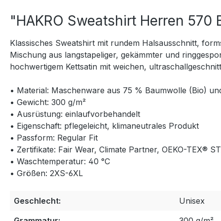
"HAKRO Sweatshirt Herren 570 
Klassisches Sweatshirt mit rundem Halsausschnitt, form
Mischung aus langstapeliger, gekämmter und ringgesp
hochwertigem Kettsatin mit weichen, ultraschallgeschn
• Material: Maschenware aus 75 % Baumwolle (Bio) und
• Gewicht: 300 g/m²
• Ausrüstung: einlaufvorbehandelt
• Eigenschaft: pflegeleicht, klimaneutrales Produkt
• Passform: Regular Fit
• Zertifikate: Fair Wear, Climate Partner, OEKO-TEX®
• Waschtemperatur: 40 °C
• Größen: 2XS-6XL
Geschlecht:
Unisex
Grammatur:
300 g/m²