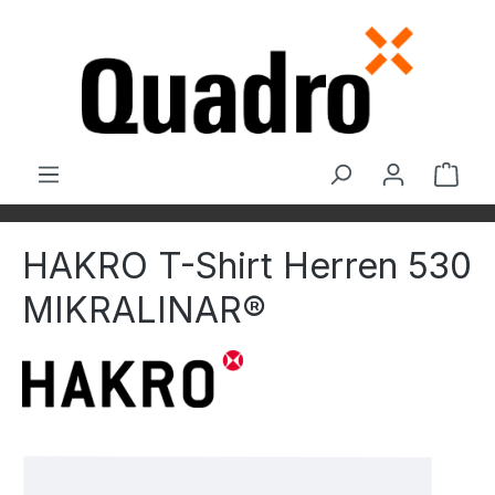
Zum Hauptinhalt springen
Ware
HAKRO T-Shirt Herren 530
MIKRALINAR®
Bildergalerie überspringen