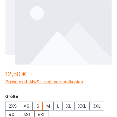
Regulärer Preis:
12,50 €
Preise exkl. MwSt. zzgl. Versandkosten
auswählen
Größe
2XS
XS
S
M
L
XL
XXL
3XL
4XL
5XL
6XL