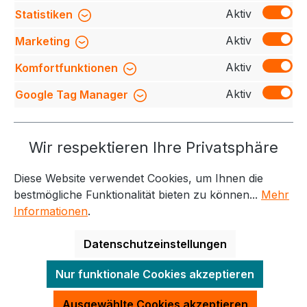
einf…
Mehr
Aktiv
Statistiken
Bewertungen
Aktiv
Marketing
Aktiv
Komfortfunktionen
Aktiv
Google Tag Manager
Service-Hotline
Wir respektieren Ihre Privatsphäre
Weitere Themen
Diese Website verwendet Cookies, um Ihnen die
Informationen
Kontakt
bestmögliche Funktionalität bieten zu können...
Mehr
Informationen
.
Datenschutzeinstellungen
Alle Preise exkl. gesetzl. Mehrwertsteuer zzgl.
Nur funktionale Cookies akzeptieren
Versandkosten
und ggf. Nachnahmegebühren, wenn
nicht anders angegeben.
Ausgewählte Cookies akzeptieren