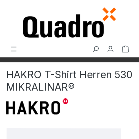
Zum Hauptinhalt springen
Ware
HAKRO T-Shirt Herren 530
MIKRALINAR®
Bildergalerie überspringen