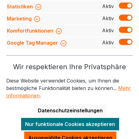
einf…
Mehr
Aktiv
Statistiken
Bewertungen
Aktiv
Marketing
Aktiv
Komfortfunktionen
Aktiv
Google Tag Manager
Service-Hotline
Wir respektieren Ihre Privatsphäre
Weitere Themen
Diese Website verwendet Cookies, um Ihnen die
Informationen
Kontakt
bestmögliche Funktionalität bieten zu können...
Mehr
Informationen
.
Datenschutzeinstellungen
Alle Preise exkl. gesetzl. Mehrwertsteuer zzgl.
Nur funktionale Cookies akzeptieren
Versandkosten
und ggf. Nachnahmegebühren, wenn
nicht anders angegeben.
Ausgewählte Cookies akzeptieren