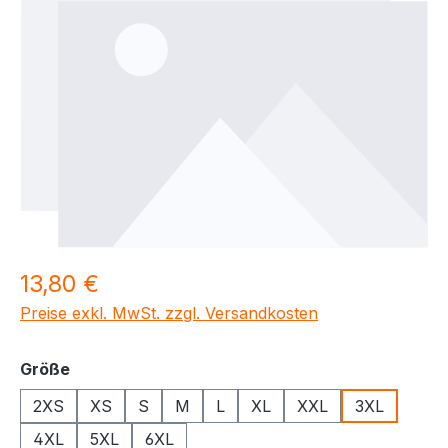
Regulärer Preis:
13,80 €
Preise exkl. MwSt. zzgl. Versandkosten
auswählen
Größe
2XS
XS
S
M
L
XL
XXL
3XL
4XL
5XL
6XL