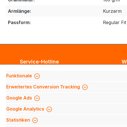
Armlänge:
Kurzarm
Passform:
Regular Fit
Service-Hotline
W
Unterstützung und Beratung unter:
Bl
Funktionale
Te
Support anfragen
Erweitertes Conversion Tracking
Mi
Mo-Do 8:00 Uhr - 17:00 Uhr,
Fi
Google Ads
Fr 8:00 Uhr - 14:00 Uhr
We
Google Analytics
We
Be
Oder über unser
Kontaktformular
.
Statistiken