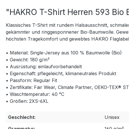
"HAKRO T-Shirt Herren 593 Bio
Klassisches T-Shirt mit rundem Halsausschnitt, schmal
gekämmter und ringgesponnener Bio-Baumwolle. Gewebt
höchsten Tragekomfort und gewebtes HAKRO Flaglabel a
• Material: Single-Jersey aus 100 % Baumwolle (Bio)
• Gewicht: 180 g/m²
• Ausrüstung: einlaufvorbehandelt
• Eigenschaft: pflegeleicht, klimaneutrales Produkt
• Passform: Regular Fit
• Zertifikate: Fair Wear, Climate Partner, OEKO-TEX®
• Waschtemperatur: 40 °C
• Größen: 2XS-6XL
Geschlecht:
Unisex
Grammatur:
160 g/m²