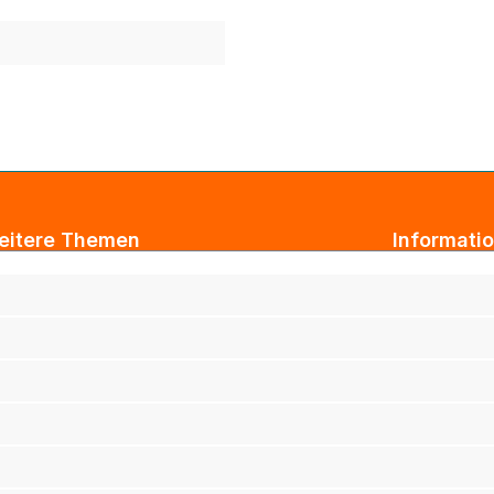
eitere Themen
Informati
ogbeiträge
AGB
xtil Großhandel
Impressum
tarbeiterkleidung
Datenschut
rmenkleidung
Versand & 
ihnachtsgeschenke für Kunden
Widerrufsb
ihnachtsgeschenke für Mitarbeiter
Haftungsau
rufsbekleidung