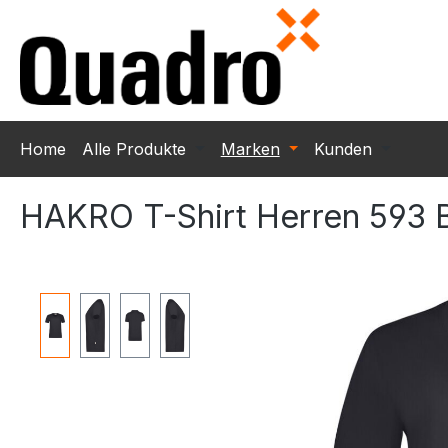
m Hauptinhalt springen
Zur Suche springen
Zur Hauptnavigation springen
Home
Alle Produkte
Marken
Kunden
HAKRO T-Shirt Herren 593 
Bildergalerie überspringen