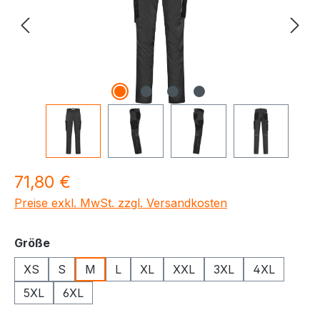
Regulärer Preis:
71,80 €
Preise exkl. MwSt. zzgl. Versandkosten
auswählen
Größe
XS
S
M
L
XL
XXL
3XL
4XL
5XL
6XL