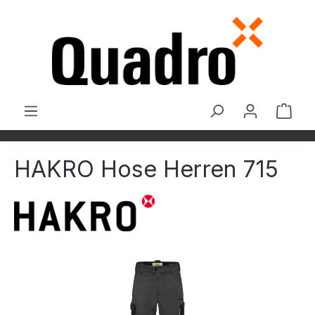
Zum Hauptinhalt springen
Ware
HAKRO Hose Herren 715
Bildergalerie überspringen