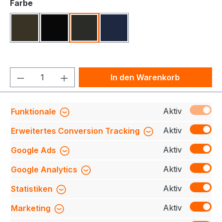
auswählen
Farbe
Olive
Schwarz
Karbongrau
Tinte
Produkt Anzahl: Gib den gewünschten We
In den Warenkorb
Produktnummer:
708230-715-064-M
Aktiv
Funktionale
Aktiv
Erweitertes Conversion Tracking
Aktiv
Google Ads
Beschreibung
Extrem strapazierfähige und
funktionelle Hose mit dehnbarem Hosenbund,
Aktiv
Google Analytics
Sicherheitsknopf und Reißverschluss,
Gürtelschlaufen,…
Mehr
Aktiv
Statistiken
Bewertungen
Aktiv
Marketing