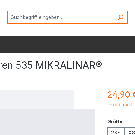
rren 535 MIKRALINAR®
Regulärer Pr
24,90 
Preise exkl
ausw
Größe
2XS
XS