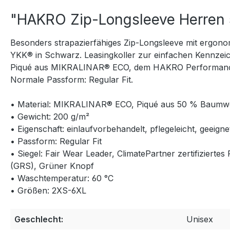
"HAKRO Zip-Longsleeve Herren
Besonders strapazierfähiges Zip-Longsleeve mit ergon
YKK® in Schwarz. Leasingkoller zur einfachen Kennzei
Piqué aus MIKRALINAR® ECO, dem HAKRO Performance-Ma
Normale Passform: Regular Fit.
• Material: MIKRALINAR® ECO, Piqué aus 50 % Baumwol
• Gewicht: 200 g/m²
• Eigenschaft: einlaufvorbehandelt, pflegeleicht, geeig
• Passform: Regular Fit
• Siegel: Fair Wear Leader, ClimatePartner zertifizier
(GRS), Grüner Knopf
• Waschtemperatur: 60 °C
• Größen: 2XS-6XL
Geschlecht:
Unisex