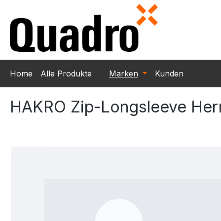
m Hauptinhalt springen
Zur Suche springen
Zur Hauptnavigation springen
Home
Alle Produkte
Marken
Kunden
HAKRO Zip-Longsleeve He
Bildergalerie überspringen