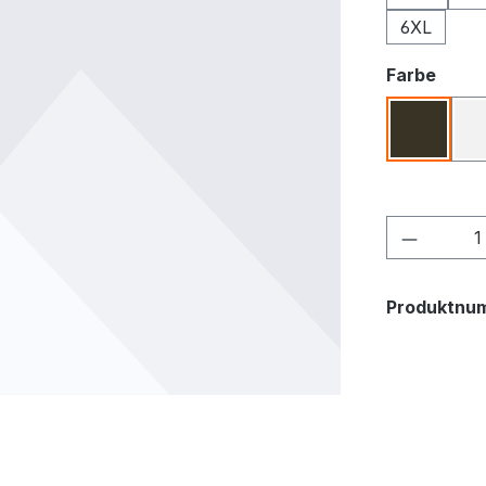
6XL
ausw
Farbe
Olive
Produkt
Produktnu