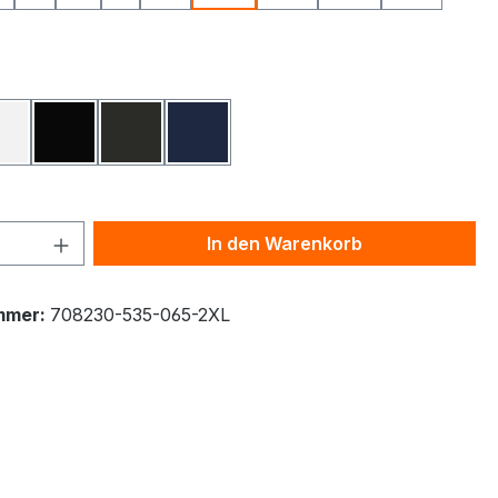
ählen
Weiß
Schwarz
Karbongrau
Tinte
 Anzahl: Gib den gewünschten Wert ein 
In den Warenkorb
mmer:
708230-535-065-2XL