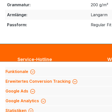
Grammatur:
200 g/m²
Armlänge:
Langarm
Passform:
Regular Fit
Service-Hotline
W
Unterstützung und Beratung unter:
Bl
Funktionale
Te
Support anfragen
Erweitertes Conversion Tracking
Mi
Mo-Do 8:00 Uhr - 17:00 Uhr,
Fi
Google Ads
Fr 8:00 Uhr - 14:00 Uhr
We
Google Analytics
We
Be
Oder über unser
Kontaktformular
.
Statistiken