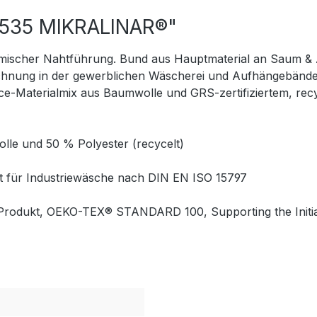
 535 MIKRALINAR®"
omischer Nahtführung. Bund aus Hauptmaterial an Saum &
chnung in der gewerblichen Wäscherei und Aufhängebänder
terialmix aus Baumwolle und GRS-zertifiziertem, recyc
le und 50 % Polyester (recycelt)
net für Industriewäsche nach DIN EN ISO 15797
tes Produkt, OEKO-TEX® STANDARD 100, Supporting the Initi