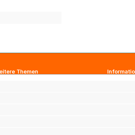
eitere Themen
Informati
ogbeiträge
AGB
xtil Großhandel
Impressum
tarbeiterkleidung
Datenschut
rmenkleidung
Versand & 
ihnachtsgeschenke für Kunden
Widerrufsb
ihnachtsgeschenke für Mitarbeiter
Haftungsau
rufsbekleidung