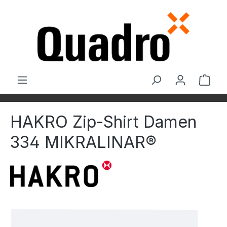
Zum Hauptinhalt springen
Ware
HAKRO Zip-Shirt Damen
334 MIKRALINAR®
Bildergalerie überspringen