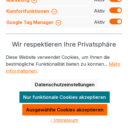
Marketing
Aktiv
Komfortfunktionen
Aktiv
Google Tag Manager
Service-Hotline
Wir respektieren Ihre Privatsphäre
Weitere Themen
Diese Website verwendet Cookies, um Ihnen die
Informationen
Kontakt
bestmögliche Funktionalität bieten zu können...
Mehr
Informationen
.
Datenschutzeinstellungen
Alle Preise exkl. gesetzl. Mehrwertsteuer zzgl.
Nur funktionale Cookies akzeptieren
Versandkosten
und ggf. Nachnahmegebühren, wenn
nicht anders angegeben.
Ausgewählte Cookies akzeptieren
- Impressum
Made with
by
Quadro GmbH