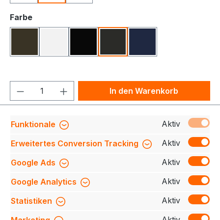
auswählen
Farbe
Olive
Weiß
Schwarz
Karbongrau
Tinte
Produkt Anzahl: Gib den gewünschten We
In den Warenkorb
Produktnummer:
708230-334-064-5XL
Aktiv
Funktionale
Aktiv
Erweitertes Conversion Tracking
Aktiv
Google Ads
Beschreibung
Besonders strapazierfähiges Zip-
Shirt mit ergonomischer Nahtführung. Bund aus
Aktiv
Google Analytics
Hauptmaterial an Saum &amp; Ärmeln.
Hochwertig…
Mehr
Aktiv
Statistiken
Bewertungen
Aktiv