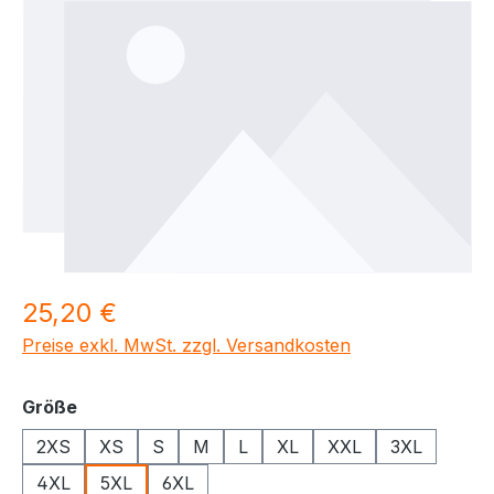
Regulärer Preis:
25,20 €
Preise exkl. MwSt. zzgl. Versandkosten
auswählen
Größe
2XS
XS
S
M
L
XL
XXL
3XL
4XL
5XL
6XL