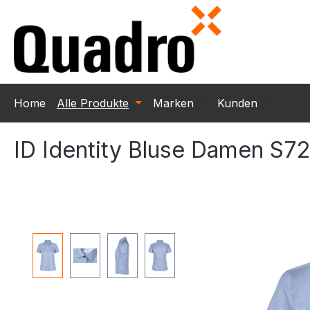
m Hauptinhalt springen
Zur Suche springen
Zur Hauptnavigation springen
Home
Alle Produkte
Marken
Kunden
ID Identity Bluse Damen S72
Bildergalerie überspringen