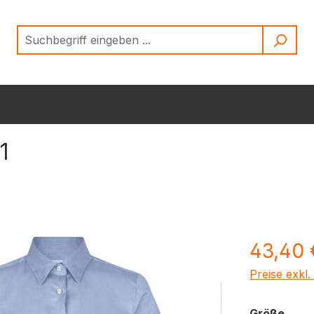
1
Regulärer Pr
43,40 
Preise exkl
ausw
Größe