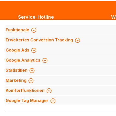
Service-Hotline
W
Unterstützung und Beratung unter:
Bl
Funktionale
Te
Support anfragen
Erweitertes Conversion Tracking
Mi
Mo-Do 8:00 Uhr - 17:00 Uhr,
Fi
Google Ads
Fr 8:00 Uhr - 14:00 Uhr
We
Google Analytics
We
Be
Oder über unser
Kontaktformular
.
Statistiken
Qu
Marketing
Mi
Komfortfunktionen
Na
Google Tag Manager