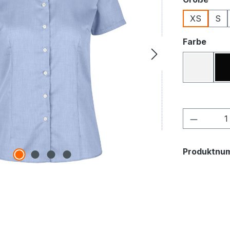
XS
S
ausw
Farbe
Weiß
Produkt
Produktnu