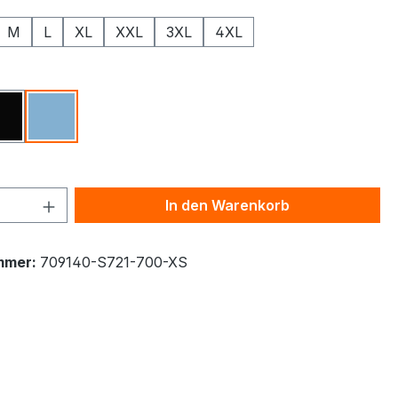
M
L
XL
XXL
3XL
4XL
ählen
Schwarz
Hellblau
 Anzahl: Gib den gewünschten Wert ein 
In den Warenkorb
mmer:
709140-S721-700-XS