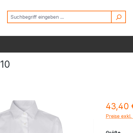
710
Regulärer Pr
43,40 
Preise exkl
ausw
Größe