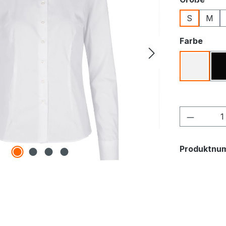
S
M
ausw
Farbe
Weiß
Produkt
Produktnu
"