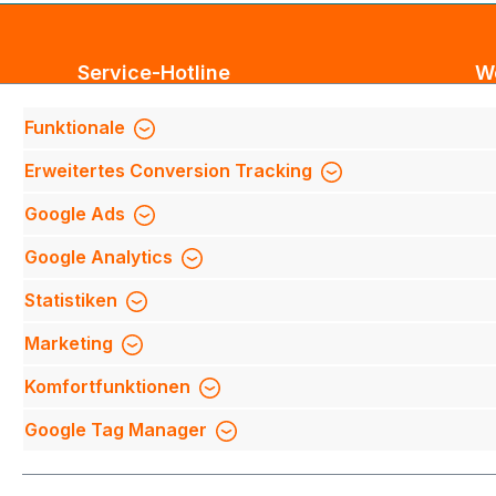
Service-Hotline
W
Unterstützung und Beratung unter:
Bl
Funktionale
Te
Support anfragen
Erweitertes Conversion Tracking
Mi
Mo-Do 8:00 Uhr - 17:00 Uhr,
Fi
Google Ads
Fr 8:00 Uhr - 14:00 Uhr
We
Google Analytics
We
Be
Oder über unser
Kontaktformular
.
Statistiken
Qu
Marketing
Mi
Komfortfunktionen
Na
Google Tag Manager