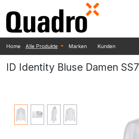
m Hauptinhalt springen
Zur Suche springen
Zur Hauptnavigation springen
Home
Alle Produkte
Marken
Kunden
ID Identity Bluse Damen SS
Bildergalerie überspringen