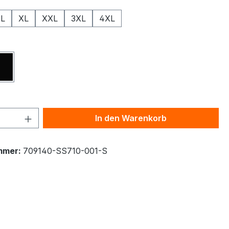
L
XL
XXL
3XL
4XL
ählen
Schwarz
 Anzahl: Gib den gewünschten Wert ein 
In den Warenkorb
mmer:
709140-SS710-001-S