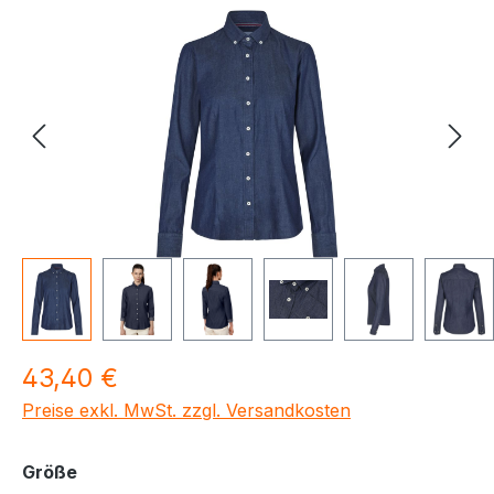
Bildergalerie überspringen
Regulärer Preis:
43,40 €
Preise exkl. MwSt. zzgl. Versandkosten
auswählen
Größe