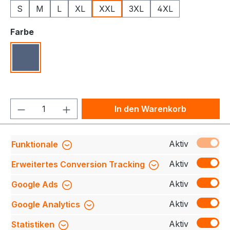
S
M
L
XL
XXL
3XL
4XL
auswählen
Farbe
Indigo
Produkt Anzahl: Gib den gewünschten We
In den Warenkorb
Produktnummer:
709140-SS770-780-2XL
Aktiv
Funktionale
Aktiv
Erweitertes Conversion Tracking
Aktiv
Google Ads
Beschreibung
Erleben Sie den ultimativen
Tragekomfort mit unserem leichten, weichen und
Aktiv
Google Analytics
flauschigen Denim-Stoff. Das klassische Design ko…
Mehr
Aktiv
Statistiken