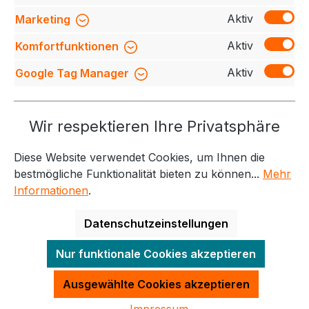
Bewertungen
Aktiv
Marketing
Aktiv
Komfortfunktionen
Aktiv
Google Tag Manager
Service-Hotline
Wir respektieren Ihre Privatsphäre
Weitere Themen
Diese Website verwendet Cookies, um Ihnen die
Informationen
Kontakt
bestmögliche Funktionalität bieten zu können...
Mehr
Informationen
.
Datenschutzeinstellungen
Alle Preise exkl. gesetzl. Mehrwertsteuer zzgl.
Nur funktionale Cookies akzeptieren
Versandkosten
und ggf. Nachnahmegebühren, wenn
nicht anders angegeben.
Ausgewählte Cookies akzeptieren