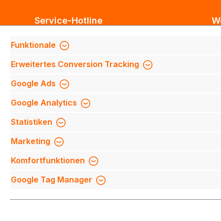
Service-Hotline
W
Unterstützung und Beratung unter:
Bl
Funktionale
Te
Support anfragen
Erweitertes Conversion Tracking
Mi
Mo-Do 8:00 Uhr - 17:00 Uhr,
Fi
Google Ads
Fr 8:00 Uhr - 14:00 Uhr
We
Google Analytics
We
Be
Oder über unser
Kontaktformular
.
Statistiken
Qu
Marketing
Mi
Komfortfunktionen
Na
Google Tag Manager