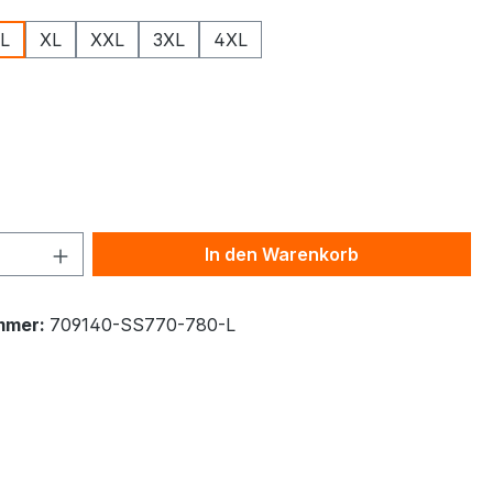
L
XL
XXL
3XL
4XL
ählen
 Anzahl: Gib den gewünschten Wert ein 
In den Warenkorb
mmer:
709140-SS770-780-L