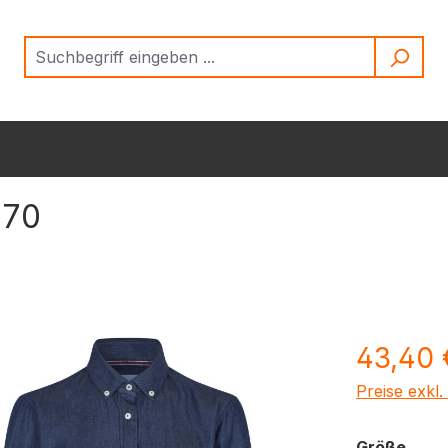
770
Regulärer Pr
43,40 
Preise exkl
ausw
Größe