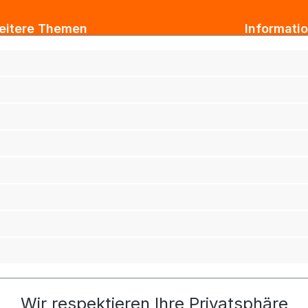
eitere Themen
Informati
ogbeiträge
AGB
xtil Großhandel
Impressum
tarbeiterkleidung
Datenschut
rmenkleidung
Versand & 
ihnachtsgeschenke für Kunden
Widerrufsb
ihnachtsgeschenke für Mitarbeiter
Haftungsau
rufsbekleidung
adro Werbeartikelshop
tarbeitershop
chhaltigkeit
Wir respektieren Ihre Privatsphäre