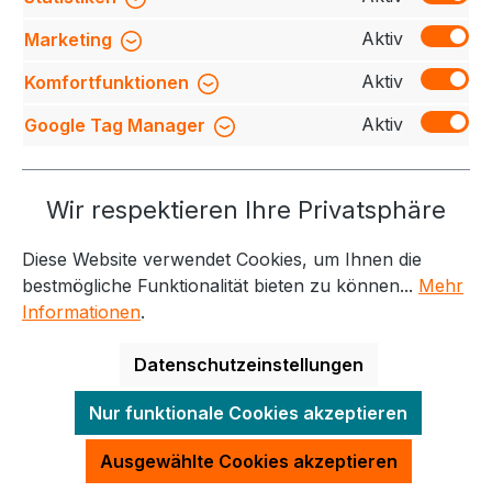
Bewertungen
Aktiv
Marketing
Aktiv
Komfortfunktionen
Aktiv
Google Tag Manager
Service-Hotline
Wir respektieren Ihre Privatsphäre
Weitere Themen
Diese Website verwendet Cookies, um Ihnen die
Informationen
Kontakt
bestmögliche Funktionalität bieten zu können...
Mehr
Informationen
.
Datenschutzeinstellungen
Alle Preise exkl. gesetzl. Mehrwertsteuer zzgl.
Nur funktionale Cookies akzeptieren
Versandkosten
und ggf. Nachnahmegebühren, wenn
nicht anders angegeben.
Ausgewählte Cookies akzeptieren