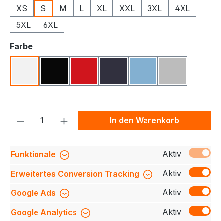
XS
S
M
L
XL
XXL
3XL
4XL
5XL
6XL
auswählen
Farbe
Weiß
Schwarz
Rot
Navy
Hellblau
Silver Grey
Produkt Anzahl: Gib den gewünschten We
In den Warenkorb
Produktnummer:
709140-0366-001-S
Aktiv
Funktionale
Aktiv
Erweitertes Conversion Tracking
Aktiv
Google Ads
Beschreibung
Entdecken Sie unseren
strapazierfähigen Cardigan mit hochwertigen Details
Aktiv
Google Analytics
für maximalen Komfort und Langlebigkeit:Extra