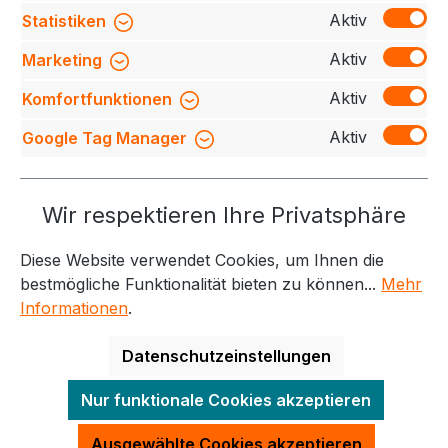
stra…
Mehr
Aktiv
Statistiken
Bewertungen
Aktiv
Marketing
Aktiv
Komfortfunktionen
Aktiv
Google Tag Manager
Service-Hotline
Wir respektieren Ihre Privatsphäre
Weitere Themen
Diese Website verwendet Cookies, um Ihnen die
Informationen
Kontakt
bestmögliche Funktionalität bieten zu können...
Mehr
Informationen
.
Datenschutzeinstellungen
Alle Preise exkl. gesetzl. Mehrwertsteuer zzgl.
Nur funktionale Cookies akzeptieren
Versandkosten
und ggf. Nachnahmegebühren, wenn
nicht anders angegeben.
Ausgewählte Cookies akzeptieren