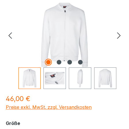
Bildergalerie überspringen
Regulärer Preis:
46,00 €
Preise exkl. MwSt. zzgl. Versandkosten
auswählen
Größe