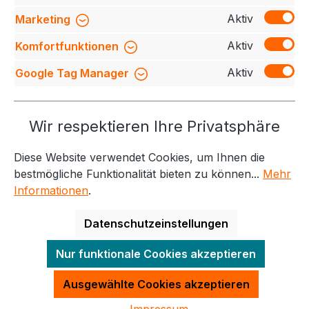
Bewertungen
Aktiv
Marketing
Aktiv
Komfortfunktionen
Aktiv
Google Tag Manager
Service-Hotline
Wir respektieren Ihre Privatsphäre
Weitere Themen
Diese Website verwendet Cookies, um Ihnen die
Informationen
Kontakt
bestmögliche Funktionalität bieten zu können...
Mehr
Informationen
.
Datenschutzeinstellungen
Alle Preise exkl. gesetzl. Mehrwertsteuer zzgl.
Nur funktionale Cookies akzeptieren
Versandkosten
und ggf. Nachnahmegebühren, wenn
nicht anders angegeben.
Ausgewählte Cookies akzeptieren