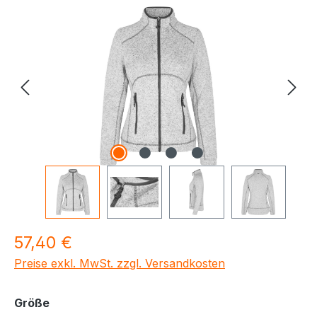
Bildergalerie überspringen
Regulärer Preis:
57,40 €
Preise exkl. MwSt. zzgl. Versandkosten
auswählen
Größe