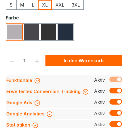
S
M
L
XL
XXL
3XL
auswählen
Farbe
Grau Meliert
Graphit Meliert
Koks Meliert
Navy Meliert
Produkt Anzahl: Gib den gewünschten We
In den Warenkorb
Produktnummer:
709140-0848-210-XL
Aktiv
Funktionale
Aktiv
Erweitertes Conversion Tracking
Aktiv
Google Ads
Beschreibung
Entdecken Sie unsere neue
Strickfleecejacke, perfekt für alle Outdoor-
Aktiv
Google Analytics
Abenteuer und gemütliche Tage zu Hause.
Hergestellt au…
Mehr
Aktiv
Statistiken