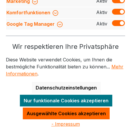
Bewertungen
Aktiv
Marketing
Aktiv
Komfortfunktionen
Aktiv
Google Tag Manager
Service-Hotline
Wir respektieren Ihre Privatsphäre
Weitere Themen
Diese Website verwendet Cookies, um Ihnen die
Informationen
Kontakt
bestmögliche Funktionalität bieten zu können...
Mehr
Informationen
.
Datenschutzeinstellungen
Alle Preise exkl. gesetzl. Mehrwertsteuer zzgl.
Nur funktionale Cookies akzeptieren
Versandkosten
und ggf. Nachnahmegebühren, wenn
nicht anders angegeben.
Ausgewählte Cookies akzeptieren
- Impressum
Made with
by
Quadro GmbH