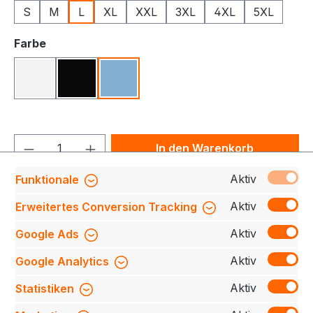
S
M
L
XL
XXL
3XL
4XL
5XL
auswählen
Farbe
Weiß
Schwarz
Hellblau
Produkt Anzahl: Gib den gewünschten We
In den Warenkorb
Aktiv
Funktionale
Produktnummer:
709140-SS254-700-L
Aktiv
Erweitertes Conversion Tracking
Aktiv
Google Ads
Beschreibung
Das moderne Business-Hemd aus
Aktiv
Google Analytics
hochwertiger Fine Twill-Qualität bietet mit seinem
Non Iron-Finish den perfekten Begleiter für…
Mehr
Aktiv
Statistiken