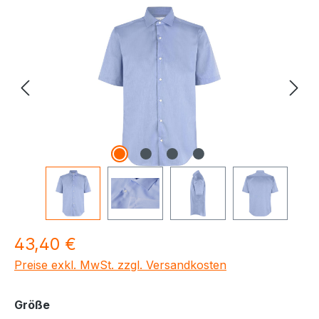
Bildergalerie überspringen
Regulärer Preis:
43,40 €
Preise exkl. MwSt. zzgl. Versandkosten
auswählen
Größe