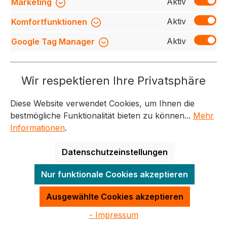
Bewertungen
Aktiv
Marketing
Aktiv
Komfortfunktionen
Aktiv
Google Tag Manager
Service-Hotline
Wir respektieren Ihre Privatsphäre
Weitere Themen
Diese Website verwendet Cookies, um Ihnen die
Informationen
Kontakt
bestmögliche Funktionalität bieten zu können...
Mehr
Informationen
.
Datenschutzeinstellungen
Alle Preise exkl. gesetzl. Mehrwertsteuer zzgl.
Nur funktionale Cookies akzeptieren
Versandkosten
und ggf. Nachnahmegebühren, wenn
nicht anders angegeben.
Ausgewählte Cookies akzeptieren
- Impressum
Made with
by
Quadro GmbH