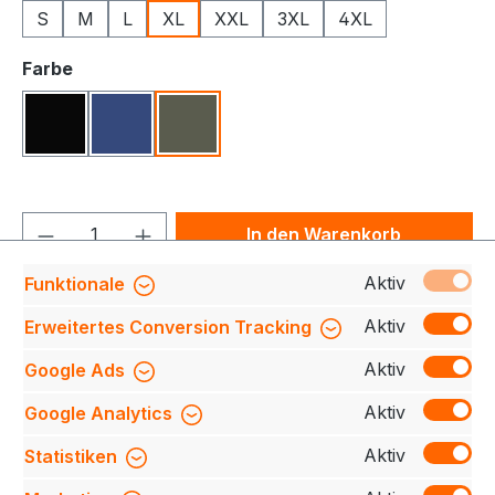
S
M
L
XL
XXL
3XL
4XL
auswählen
Farbe
Schwarz
Königsblau
Oliv
Produkt Anzahl: Gib den gewünschten We
In den Warenkorb
Aktiv
Funktionale
Produktnummer:
709140-G21080-570-XL
Aktiv
Erweitertes Conversion Tracking
Aktiv
Google Ads
Beschreibung
Entdecke den neuen sportlichen
Aktiv
Google Analytics
Zi-Hoodie, dein Begleiter für den aktiven Alltag oder
Sport. Hergestellt aus weicher Stretch-…
Mehr
Aktiv
Statistiken