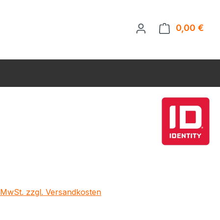
0,00 €
Ware
eis:
€
. MwSt. zzgl. Versandkosten
ählen