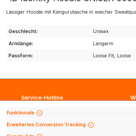
Lässiger Hoodie mit Kängurutasche in weicher Sweatquali
Geschlecht:
Unisex
Armlänge:
Langarm
Passform:
Loose Fit, Loose
Service-Hotline
W
Unterstützung und Beratung unter:
Bl
Funktionale
Te
Support anfragen
Erweitertes Conversion Tracking
Mi
Mo-Do 8:00 Uhr - 17:00 Uhr,
Fi