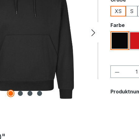
XS
S
ausw
Farbe
Schwar
Produkt
Produktnu
0"