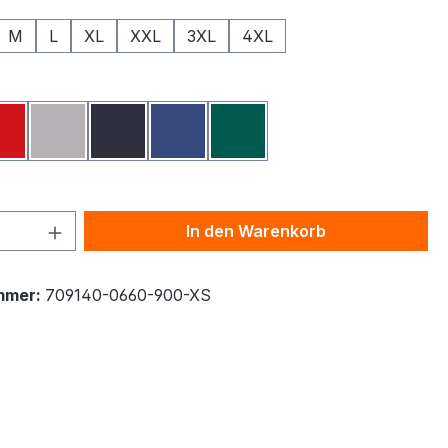
M
L
XL
XXL
3XL
4XL
ählen
z
Rot
Grau Meliert
Navy
Königsblau
Flaschengrün
 Anzahl: Gib den gewünschten Wert ein 
In den Warenkorb
mmer:
709140-0660-900-XS