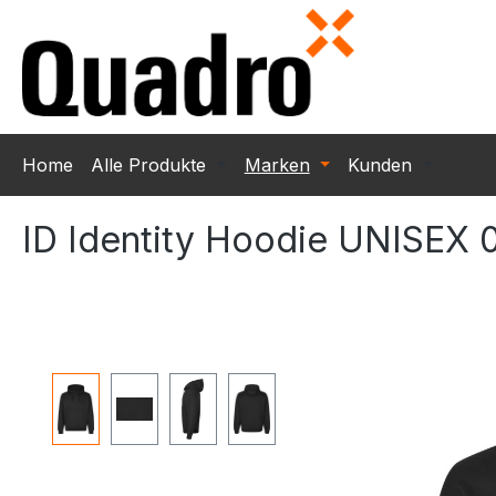
m Hauptinhalt springen
Zur Suche springen
Zur Hauptnavigation springen
Home
Alle Produkte
Marken
Kunden
ID Identity Hoodie UNISEX 
Bildergalerie überspringen