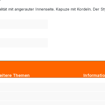
tät mit angerauter Innenseite. Kapuze mit Kordeln. Der St
eitere Themen
Informati
ogbeiträge
AGB
xtil Großhandel
Impressum
tarbeiterkleidung
Datenschut
rmenkleidung
Versand & 