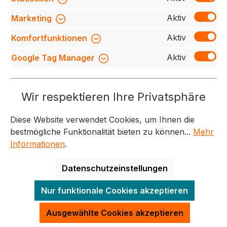
Bewertungen
Aktiv
Marketing
Aktiv
Komfortfunktionen
Aktiv
Google Tag Manager
Service-Hotline
Wir respektieren Ihre Privatsphäre
Weitere Themen
Diese Website verwendet Cookies, um Ihnen die
Informationen
Kontakt
bestmögliche Funktionalität bieten zu können...
Mehr
Informationen
.
Datenschutzeinstellungen
Alle Preise exkl. gesetzl. Mehrwertsteuer zzgl.
Nur funktionale Cookies akzeptieren
Versandkosten
und ggf. Nachnahmegebühren, wenn
nicht anders angegeben.
Ausgewählte Cookies akzeptieren