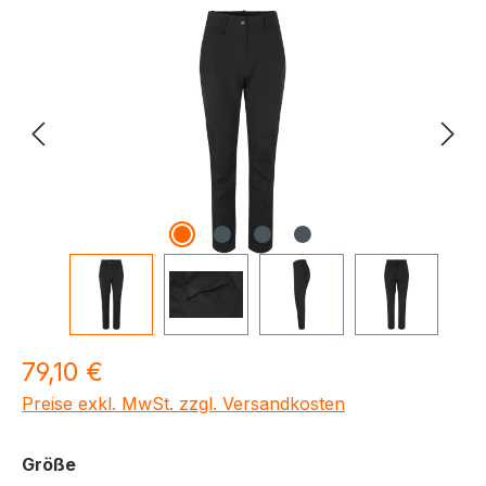
Bildergalerie überspringen
Regulärer Preis:
79,10 €
Preise exkl. MwSt. zzgl. Versandkosten
auswählen
Größe