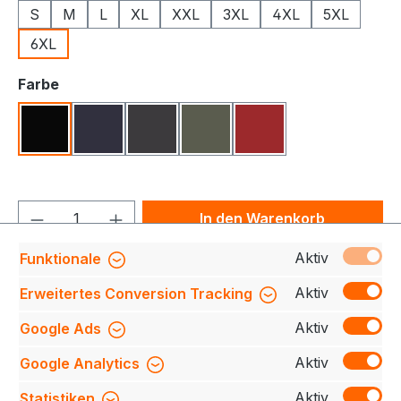
S
M
L
XL
XXL
3XL
4XL
5XL
6XL
auswählen
Farbe
Schwarz
Navy
Koks
Oliv
Burnt Orange
Produkt Anzahl: Gib den gewünschten We
In den Warenkorb
Aktiv
Funktionale
Produktnummer:
709140-0903-900-6XL
Aktiv
Erweitertes Conversion Tracking
Aktiv
Google Ads
Beschreibung
Die Allround-Hose ist perfekt für
Aktiv
Google Analytics
jeden Anlass, ob entspannt oder praktisch. Leicht
und dehnbar, mit robusten Canvas-Verstär…
Mehr
Aktiv
Statistiken