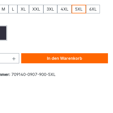
M
L
XL
XXL
3XL
4XL
5XL
6XL
ählen
z
Navy
 Anzahl: Gib den gewünschten Wert ein 
In den Warenkorb
mmer:
709140-0907-900-5XL