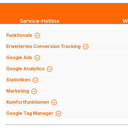
Service-Hotline
W
Unterstützung und Beratung unter:
Bl
Funktionale
Te
Support anfragen
Erweitertes Conversion Tracking
Mi
Mo-Do 8:00 Uhr - 17:00 Uhr,
Fi
Google Ads
Fr 8:00 Uhr - 14:00 Uhr
We
Google Analytics
We
Be
Oder über unser
Kontaktformular
.
Statistiken
Qu
Marketing
Mi
Komfortfunktionen
Na
Google Tag Manager