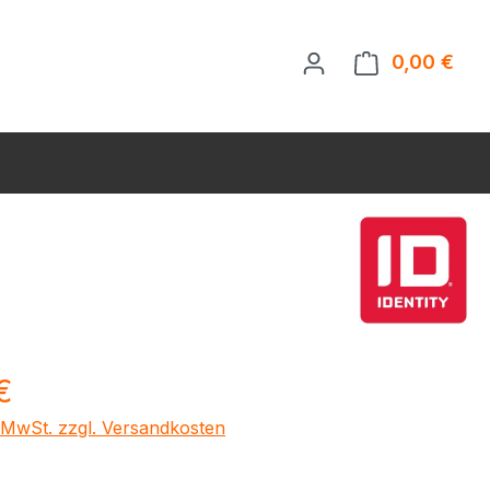
0,00 €
Ware
eis:
€
. MwSt. zzgl. Versandkosten
ählen