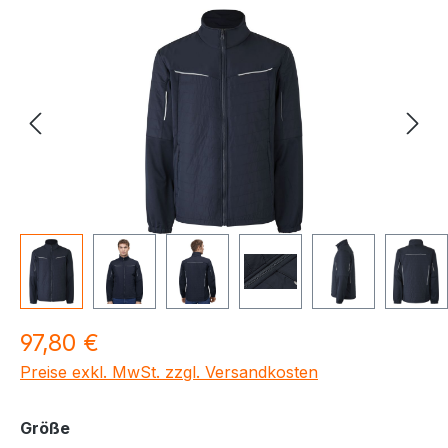
Bildergalerie überspringen
Regulärer Preis:
97,80 €
Preise exkl. MwSt. zzgl. Versandkosten
auswählen
Größe