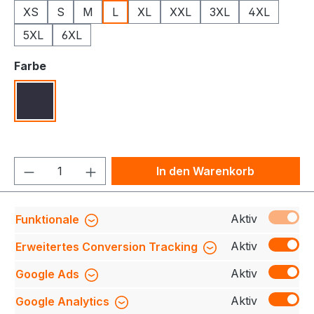
XS
S
M
L
XL
XXL
3XL
4XL
5XL
6XL
auswählen
Farbe
Navy
Produkt Anzahl: Gib den gewünschten We
In den Warenkorb
Produktnummer:
709140-0780-790-L
Aktiv
Funktionale
Aktiv
Erweitertes Conversion Tracking
Aktiv
Google Ads
Beschreibung
Entdecken Sie unsere innovative
Hybridjacke, die Komfort und Funktionalität
Aktiv
Google Analytics
vereint:Dehnbares Material für maximale