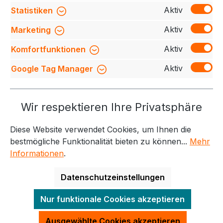
Bewegung…
Mehr
Aktiv
Statistiken
Bewertungen
Aktiv
Marketing
Aktiv
Komfortfunktionen
Aktiv
Google Tag Manager
Service-Hotline
Wir respektieren Ihre Privatsphäre
Weitere Themen
Diese Website verwendet Cookies, um Ihnen die
Informationen
Kontakt
bestmögliche Funktionalität bieten zu können...
Mehr
Informationen
.
Datenschutzeinstellungen
Alle Preise exkl. gesetzl. Mehrwertsteuer zzgl.
Nur funktionale Cookies akzeptieren
Versandkosten
und ggf. Nachnahmegebühren, wenn
nicht anders angegeben.
Ausgewählte Cookies akzeptieren